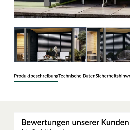
Produktbeschreibung
Technische Daten
Sicherheitshinw
Anbaudach für Saunahaus Ares a
Das Anbaudach verfügt über die Maße 269 x 276 x 232 cm 
Lamellenwände enthalten.
Bewertungen unserer Kunden
Das Anbaudach schafft zusätzlichen Stauraum für Spiel- 
Witterungseinflüssen. Die stabilen Massivholzpfosten sor