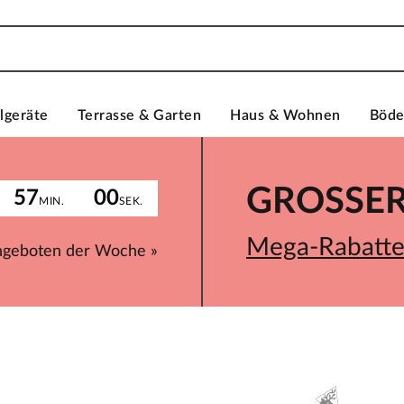
lgeräte
Terrasse & Garten
Haus & Wohnen
Böd
GROSSER 
57
00
MIN.
SEK.
Mega-Rabatte 
ngeboten der Woche »