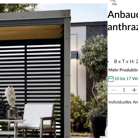
Anbaud
anthra
B x T x H:
Mehr Produkti
10 bis 17 W
Individuelles A