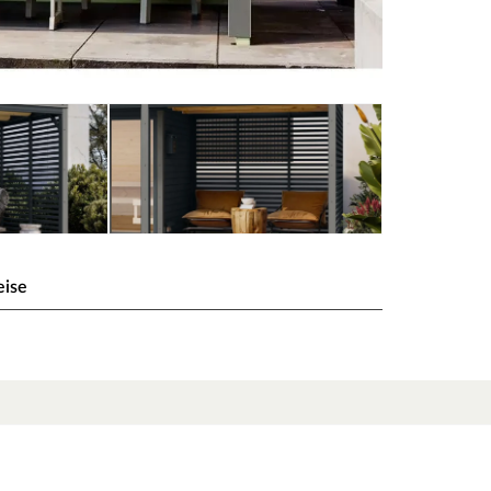
eise
nthrazit graualuminium
(B x T x H). Im Lieferumfang sind das Dach inkl.
und Gartengeräte und schützt diese vor
gen für gute statische Eigenschaften. Die