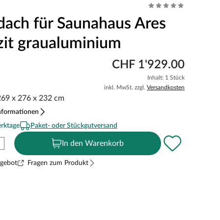
ach für Saunahaus Ares
zit graualuminium
CHF 1'929.00
Inhalt: 1 Stück
inkl. MwSt. zzgl.
Versandkosten
 269 x 276 x 232 cm
nformationen
erktage
Paket- oder Stückgutversand
In den Warenkorb
ngebot
Fragen zum Produkt