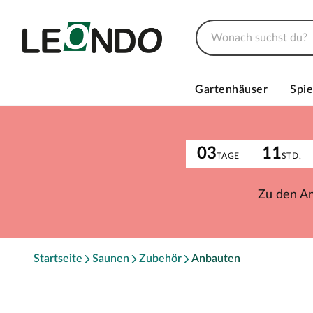
Gartenhäuser
Spie
03
11
TAGE
STD.
Zu den A
Startseite
Saunen
Zubehör
Anbauten