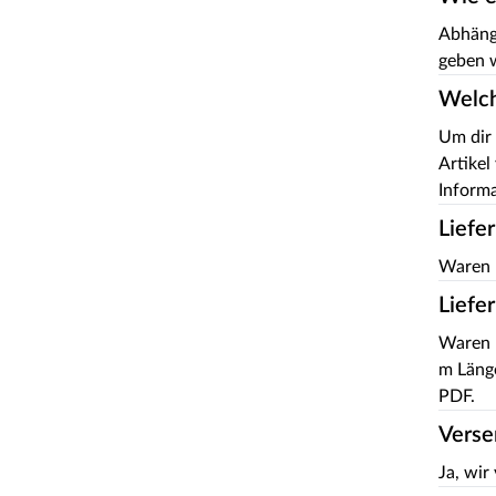
Abhängi
geben w
Welch
Um dir 
Artikel
Informa
Liefe
Waren 
Liefe
Waren m
m Länge
PDF.
Verse
Ja, wir