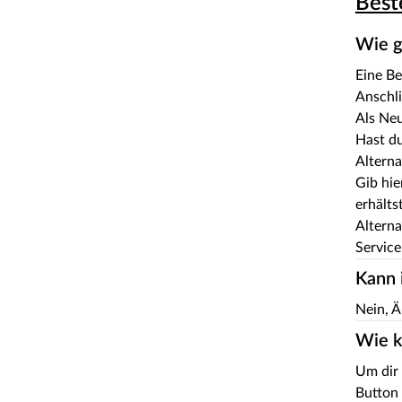
Best
Wie g
Eine Be
Anschli
Als Ne
Hast du
Altern
Gib hie
erhälts
Alterna
Service
Kann 
Nein, Ä
Wie k
Um dir 
Button 