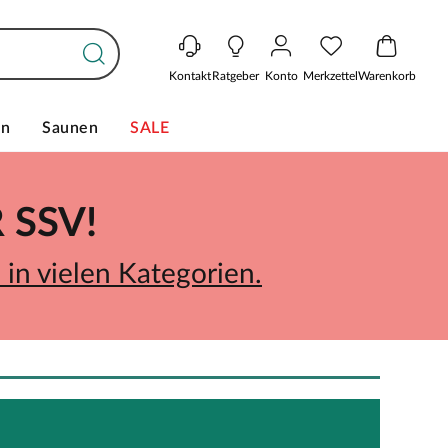
Kontakt
Ratgeber
Konto
Merkzettel
Warenkorb
en
Saunen
SALE
SSV!
in vielen Kategorien.
Q