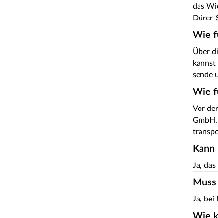
das Wid
Dürer-
Wie f
Über di
kannst 
sende u
Wie f
Vor der
GmbH, 
transpo
Kann 
Ja, das
Muss 
Ja, bei
Wie k