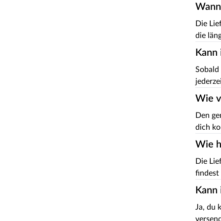
Wann 
Die Lie
die län
Kann 
Sobald 
jederze
Wie v
Den gen
dich ko
Wie h
Die Lie
findest 
Kann 
Ja, du 
versen