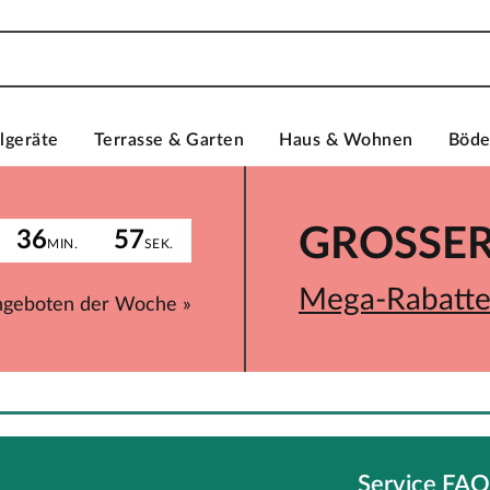
lgeräte
Terrasse & Garten
Haus & Wohnen
Böd
GROSSER 
36
57
MIN.
SEK.
Mega-Rabatte 
ngeboten der Woche »
Service FA