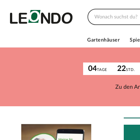
Gartenhäuser
Spie
04
22
TAGE
STD.
Zu den A