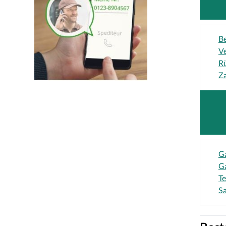
Be
Ve
R
Z
G
Ga
Te
Sa