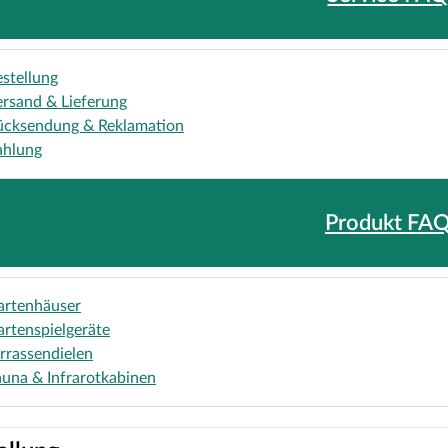
stellung
rsand & Lieferung
ücksendung & Reklamation
ahlung
Produkt FA
artenhäuser
rtenspielgeräte
rrassendielen
una & Infrarotkabinen