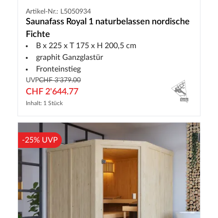
Artikel-Nr.: L5050934
Saunafass Royal 1 naturbelassen nordische
Fichte
B x 225 x T 175 x H 200,5 cm
graphit Ganzglastür
Fronteinstieg
UVP
CHF 3'379.00
CHF 2'644.77
Inhalt: 1 Stück
-25% UVP