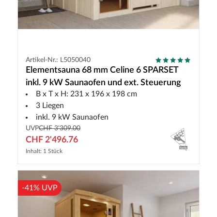
Artikel-Nr.: L5050040
Elementsauna 68 mm Celine 6 SPARSET
inkl. 9 kW Saunaofen und ext. Steuerung
B x T x H: 231 x 196 x 198 cm
3 Liegen
inkl. 9 kW Saunaofen
UVP
CHF 3'309.00
CHF 2'496.76
Inhalt: 1 Stück
-41% UVP