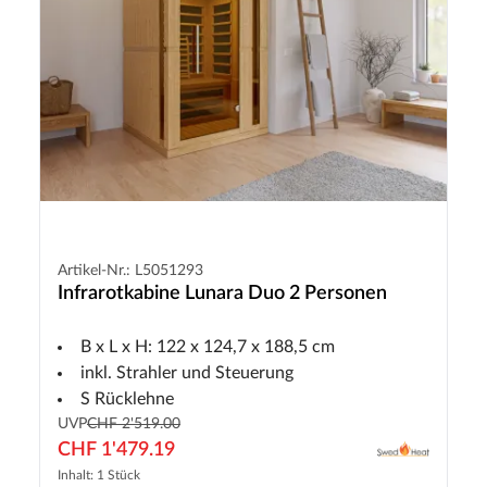
Artikel-Nr.: L5051293
Infrarotkabine Lunara Duo 2 Personen
B x L x H: 122 x 124,7 x 188,5 cm
inkl. Strahler und Steuerung
S Rücklehne
UVP
CHF 2'519.00
CHF 1'479.19
Inhalt: 1 Stück