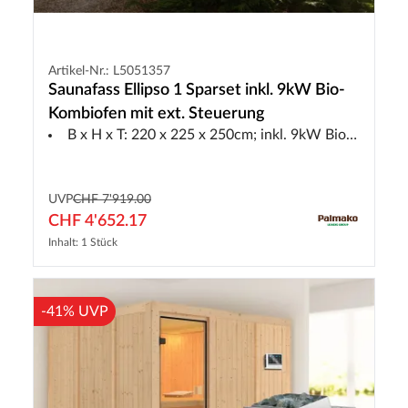
Artikel-Nr.: L5051357
Saunafass Ellipso 1 Sparset inkl. 9kW Bio-
Kombiofen mit ext. Steuerung
B x H x T: 220 x 225 x 250cm; inkl. 9kW Bio-Ofen mit ext. Steuerung
UVP
CHF 7'919.00
CHF 4'652.17
Inhalt: 1 Stück
-41% UVP