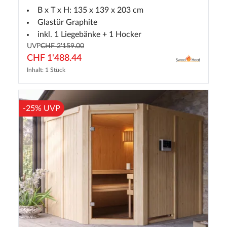
B x T x H: 135 x 139 x 203 cm
Glastür Graphite
inkl. 1 Liegebänke + 1 Hocker
UVP
CHF 2'159.00
CHF 1'488.44
Inhalt: 1 Stück
-25% UVP