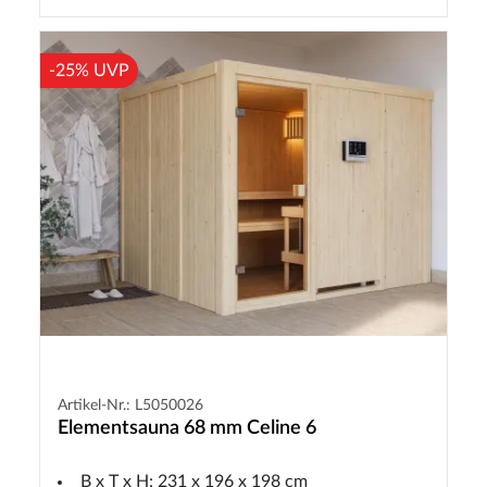
-25% UVP
Artikel-Nr.: L5050026
Elementsauna 68 mm Celine 6
B x T x H: 231 x 196 x 198 cm