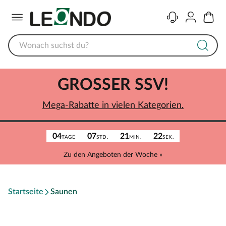
Menü
Kontakt
Konto
Warenk
GROSSER SSV!
Mega-Rabatte in vielen Kategorien.
04
07
21
22
TAGE
STD.
MIN.
SEK.
Zu den Angeboten der Woche »
Startseite
Saunen