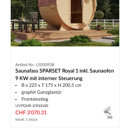
Artikel-Nr.: L5050938
Saunafass SPARSET Royal 1 inkl. Saunaofen
9 KW mit interner Steuerung
B x 225 x T 175 x H 200,5 cm
graphit Ganzglastür
Fronteinstieg
UVP
CHF 3'919.00
CHF 3'070.31
Inhalt: 1 Stück