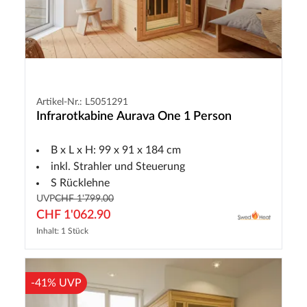
Artikel-Nr.: L5051291
Infrarotkabine Aurava One 1 Person
B x L x H: 99 x 91 x 184 cm
inkl. Strahler und Steuerung
S Rücklehne
UVP
CHF 1'799.00
CHF 1'062.90
Inhalt: 1 Stück
-41% UVP