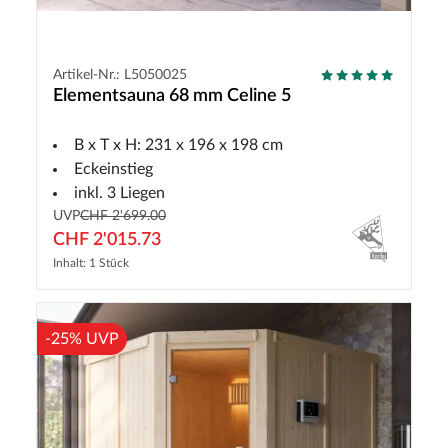
Artikel-Nr.: L5050025
Elementsauna 68 mm Celine 5
B x T x H: 231 x 196 x 198 cm
Eckeinstieg
inkl. 3 Liegen
UVP
CHF 2'699.00
CHF 2'015.73
Inhalt: 1 Stück
-25% UVP