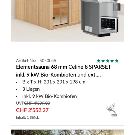
Artikel-Nr.: L5050045
Elementsauna 68 mm Celine 8 SPARSET
inkl. 9 kW Bio-Kombiofen und ext.
B x T x H: 231 x 231 x 198 cm
Steuerung
3 Liegen
inkl. 9 kW Bio-Kombiofen
UVP
CHF 4'339.00
CHF 2'552.27
Inhalt: 1 Stück