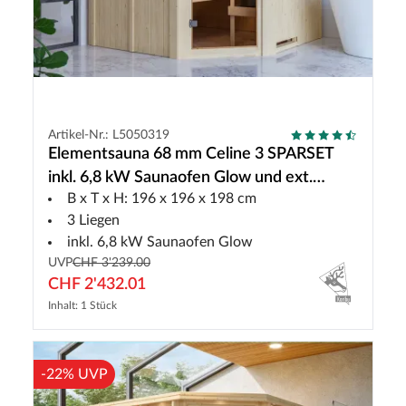
Artikel-Nr.: L5050319
Elementsauna 68 mm Celine 3 SPARSET
inkl. 6,8 kW Saunaofen Glow und ext.
B x T x H: 196 x 196 x 198 cm
Steuerung
3 Liegen
inkl. 6,8 kW Saunaofen Glow
UVP
CHF 3'239.00
CHF 2'432.01
Inhalt: 1 Stück
-22% UVP