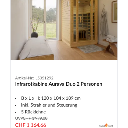
Artikel-Nr.: L5051292
Infrarotkabine Aurava Duo 2 Personen
B x L x H: 120 x 104 x 189 cm
inkl. Strahler und Steuerung
S Rücklehne
UVP
CHF 1'979.00
CHF 1'164.66