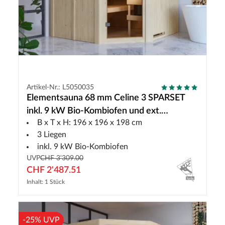
Artikel-Nr.: L5050035
Elementsauna 68 mm Celine 3 SPARSET
inkl. 9 kW Bio-Kombiofen und ext.
B x T x H: 196 x 196 x 198 cm
Steuerung
3 Liegen
inkl. 9 kW Bio-Kombiofen
UVP
CHF 3'309.00
CHF 2'487.51
Inhalt: 1 Stück
-25% UVP