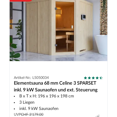
Artikel-Nr.: L5050034
Elementsauna 68 mm Celine 3 SPARSET
inkl. 9 kW Saunaofen und ext. Steuerung
B x T x H: 196 x 196 x 198 cm
3 Liegen
inkl. 9 kW Saunaofen
UVP
CHF 3'179.00