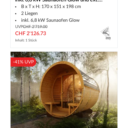
inkl. 6,8 kW Saunaofen Glow und ext.
B x T x H: 170 x 151 x 198 cm
Steuerung
2 Liegen
inkl. 6,8 kW Saunaofen Glow
UVP
CHF 2'719.00
CHF 2'126.73
Inhalt: 1 Stück
-41% UVP