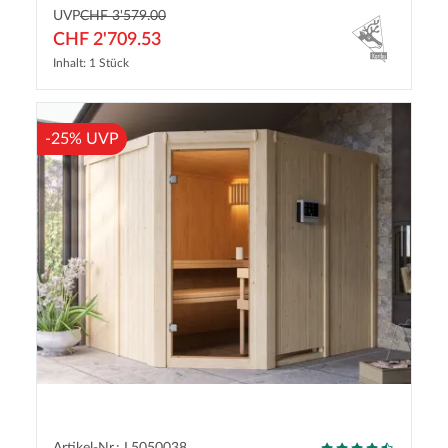
UVP
CHF 3'579.00
CHF 2'709.53
Inhalt: 1 Stück
-25% UVP
Artikel-Nr.: L5050038