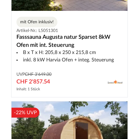
mit Ofen inklusiv!
Artikel-Nr.: L5051301
Fasssauna Augusta natur Sparset 8kW
Ofen mit int. Steuerung
B x T x H: 205,8 x 250 x 215,8 cm
inkl. 8 kW Harvia Ofen + integ. Steuerung
UVP
CHF 3'649.00
CHF 2'857.54
Inhalt: 1 Stück
-22% UVP