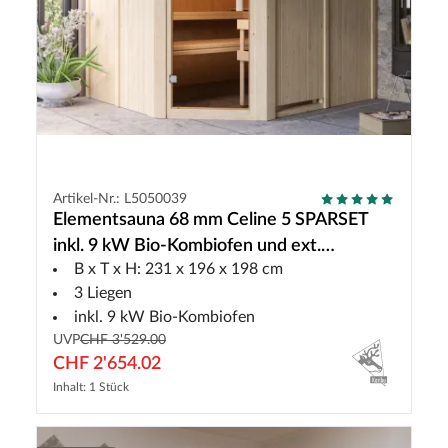
Artikel-Nr.: L5050039
Elementsauna 68 mm Celine 5 SPARSET
inkl. 9 kW Bio-Kombiofen und ext.
B x T x H: 231 x 196 x 198 cm
Steuerung
3 Liegen
inkl. 9 kW Bio-Kombiofen
UVP
CHF 3'529.00
CHF 2'654.02
Inhalt: 1 Stück