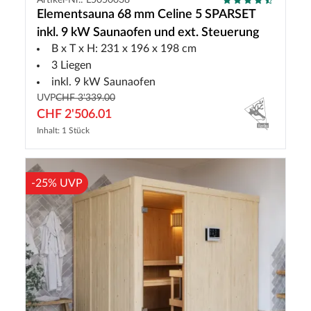
Elementsauna 68 mm Celine 5 SPARSET
inkl. 9 kW Saunaofen und ext. Steuerung
B x T x H: 231 x 196 x 198 cm
3 Liegen
inkl. 9 kW Saunaofen
UVP
CHF 3'339.00
CHF 2'506.01
Inhalt: 1 Stück
-25% UVP