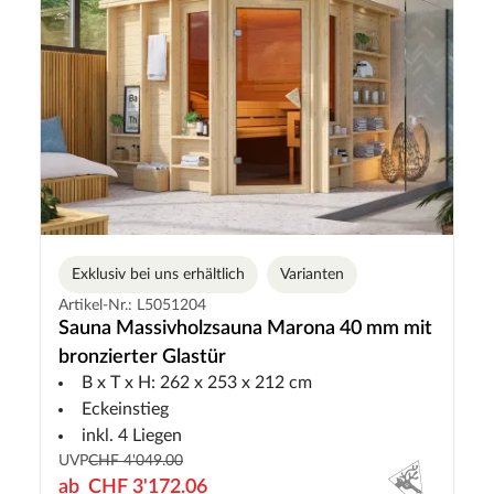
Exklusiv bei uns erhältlich
Varianten
Artikel-Nr.: L5051204
Sauna Massivholzsauna Marona 40 mm mit
bronzierter Glastür
B x T x H: 262 x 253 x 212 cm
Eckeinstieg
inkl. 4 Liegen
UVP
CHF 4'049.00
ab
CHF 3'172.06