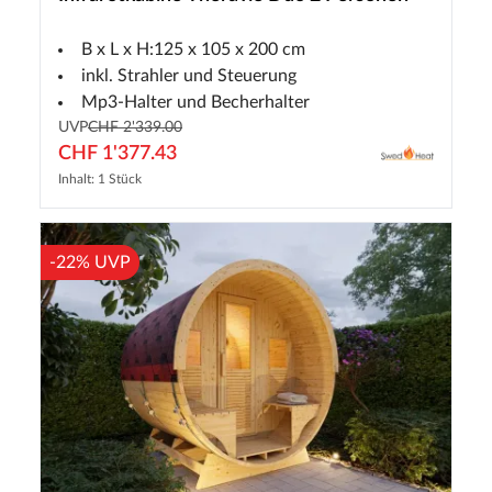
B x L x H:125 x 105 x 200 cm
inkl. Strahler und Steuerung
Mp3-Halter und Becherhalter
UVP
CHF 2'339.00
CHF 1'377.43
Inhalt: 1 Stück
-22% UVP