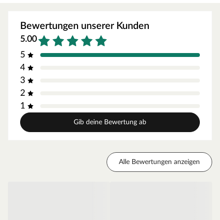
Zusammenhang müssen die Mindestraumhöhe und -
breite beachtet werden.
Bewertungen unserer Kunden
Grundausstattung
5.00
5
Innenmaße: Die Innenmaße dieser Sauna mit B 196 x T
4
170 x H 198 cm erlauben es, dass 1-2 Personen
3
gleichzeitig saunieren können.
2
Saunaliegen: Mit 2 Liegen wird das Erlebnis für jeden
1
Saunagast besonders angenehm. In der Grundausstattung
sind folgende Liegebänke enthalten: 2 Liegen, jeweils ca.
Gib deine Bewertung ab
57 cm breit, massives Fichtenholz.
Eckeinstieg: Besonders gut eignet sie sich für kleine
Räume. Sie nutzt jeden Quadratmeter sinnvoll und ist in
nahezu jeden Raum integrierbar - äußerst kompakt und
Alle Bewertungen anzeigen
platzsparend.
Spiegelbar: Bei dieser Sauna ist ein spiegelverkehrter
Aufbau möglich. Je nach Raumeigenschaften kann sie
rechts oder links positioniert werden.