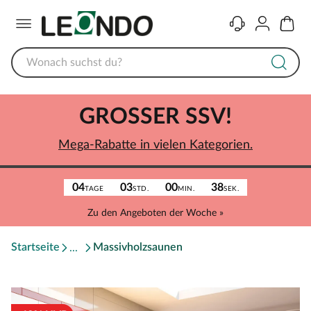
Menü
Kontakt
Konto
Warenk
GROSSER SSV!
Mega-Rabatte in vielen Kategorien.
04
03
00
38
TAGE
STD.
MIN.
SEK.
Zu den Angeboten der Woche »
Startseite
Massivholzsaunen