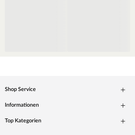
Türvariante
Die 8 mm starke bronzierte Ganzglastür ist in einen
Türrahmen aus Massivholz eingefasst. Das verwendete
Einscheibensicherheitsglas ist speziell wärmebehandelt
und aufgrund dessen unempfindlich gegenüber
schwankenden Temperaturen. Die Tür hat ein Einbaumaß
von 78 x 187,1 cm und ein Durchgangsmaß von 64 x 173
cm. Für eine optimale und exakte Ausrichtung sind die
braunen Türbeschläge frei justierbar. Sie ist ausgestattet
mit einem hochwertigen Türgriff im edlen KARIBU-
Design und einer bewährten Magnetverschlusstechnik.
Saunaofen
Shop Service
Das Herzstück einer Sauna ist ihr Ofen: Er haucht ihr
Leben ein, bestimmt wie warm es wird und welche Art
Informationen
von Saunagang genossen werden kann. Für eine
klassische, finnische Sauna ist dieser 9 kW (3 x 16 A)
Top Kategorien
starke Bio-Saunaofen optimal. Er erreicht eine
Temperatur von bis zu 110 °C und besitzt einen