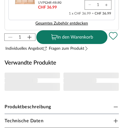
UVP
CHF 49.90
CHF 36.99
1 x CHF 36.99 =
CHF 36.99
Gesamtes Zubehör entdecken
In den Warenkorb
Individuelles Angebot
Fragen zum Produkt
Verwandte Produkte
Produktbeschreibung
Technische Daten
Karibu Massivholzsauna Mila für 1-2 Personen