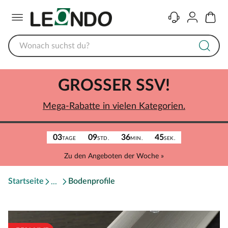
Menü
Kontakt
Konto
Warenk
GROSSER SSV!
Mega-Rabatte in vielen Kategorien.
03
09
36
45
TAGE
STD.
MIN.
SEK.
Zu den Angeboten der Woche »
Startseite
Bodenprofile