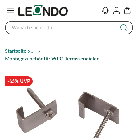
Menü
Kontakt
Konto
Warenk
Startseite
Montagezubehör für WPC-Terrassendielen
-65% UVP