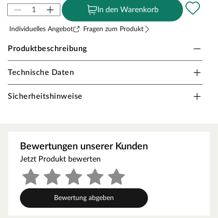
In den Warenkorb
Individuelles Angebot
Fragen zum Produkt
Produktbeschreibung
Technische Daten
Befestigungsset WPC Start- und Endklammern
für die Montage von WPC Terrassendielen mit
Sicherheitshinweise
seitlicher Nut.
Passgenau
Keine sichtbaren Schrauben
Bewertungen unserer Kunden
Für Dielenstärke 20 - 22 mm
Jetzt Produkt bewerten
Bewertung abgeben