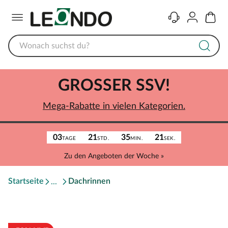
Menü
Kontakt
Konto
Warenk
GROSSER SSV!
Mega-Rabatte in vielen Kategorien.
03
21
35
21
TAGE
STD.
MIN.
SEK.
Zu den Angeboten der Woche »
Startseite
Dachrinnen