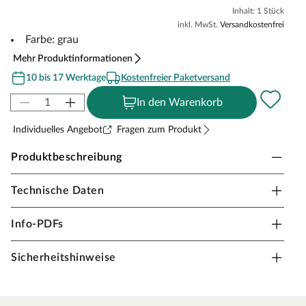
Inhalt: 1 Stück
inkl. MwSt.
Versandkostenfrei
Farbe: grau
Mehr Produktinformationen
10 bis 17 Werktage
Kostenfreier Paketversand
In den Warenkorb
Individuelles Angebot
Fragen zum Produkt
Produktbeschreibung
Technische Daten
Dachrinne PVC "5964"
Die günstige Variante, Dein Haus langfristig und sicher
Info-PDFs
vor Schäden an Wänden und Fundament zu schützen.
Diese Dachrinne ist für das Gartenhaus Münster 2 inkl.
Sicherheitshinweise
Anbau geeignet.
Material:
PVC – Dieser Kunststoff punktet vor allem mit seiner