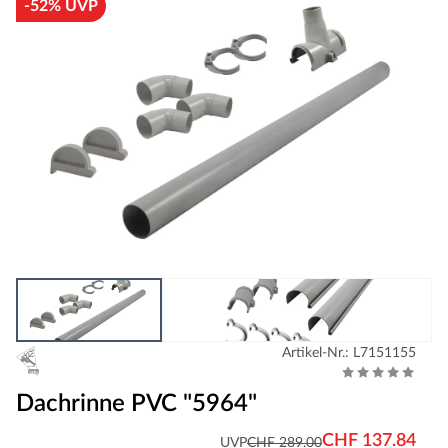
-52% UVP
Artikel-Nr.: L7151155
Dachrinne PVC "5964"
CHF 137.84
UVP
CHF 289.00