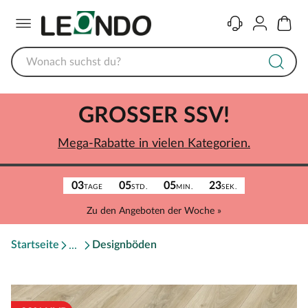
Menü
Kontakt
Konto
Warenk
GROSSER SSV!
Mega-Rabatte in vielen Kategorien.
03
05
05
23
TAGE
STD.
MIN.
SEK.
Zu den Angeboten der Woche »
Startseite
Designböden