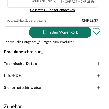
(CHF 7.39 / Stück)
4 x CHF 7.39 =
CHF 29.56
Gesamtes Zubehör entdecken
CHF 32.37
Ausgewähltes Zubehör gesamt
In den Warenkorb
Individuelles Angebot
Fragen zum Produkt
Produktbeschreibung
Technische Daten
Meister Designboden DL 500 S Schlosseiche
pure 6840 Landhausdiele
Info-PDFs
Stärke 8 mm, Klick-Verbindung, geeignet für
Feuchträume, Dämmung integriert
Sicherheitshinweise
Bei der Herstellung dieses Designbodens wurde bewusst
auf PVC und Weichmacher verzichtet. Stattdessen
wurden besonders wohngesunde Oberflächen
Zubehör