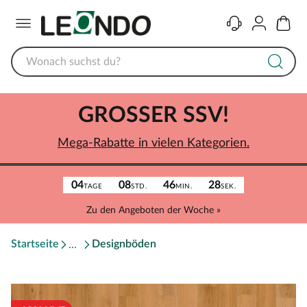
Menü
Kontakt
Konto
Warenk
GROSSER SSV!
Mega-Rabatte in vielen Kategorien.
04
08
46
28
TAGE
STD.
MIN.
SEK.
Zu den Angeboten der Woche »
Startseite
Designböden