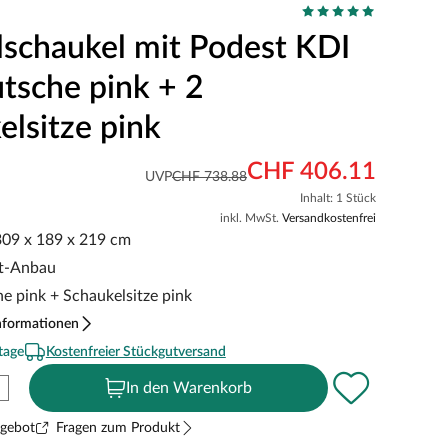
schaukel mit Podest KDI
utsche pink + 2
elsitze pink
CHF 406.11
UVP
CHF 738.88
Inhalt: 1 Stück
inkl. MwSt.
Versandkostenfrei
 309 x 189 x 219 cm
st-Anbau
he pink + Schaukelsitze pink
nformationen
tage
Kostenfreier Stückgutversand
In den Warenkorb
ngebot
Fragen zum Produkt