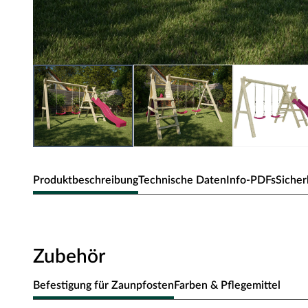
Produktbeschreibung
Technische Daten
Info-PDFs
Sicher
PRESTIGE GARDEN SPARSET Doppelsc
inkl. Rutsche + Schaukelsitze
Zubehör
Großer Schaukelspaß für Ihre Kleinen.
Befestigung für Zaunpfosten
Farben & Pflegemittel
Hohe Stabilität durch hochwertige Bauweise