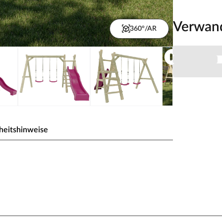
Verwan
360°/AR
heitshinweise
haukel kesseldruckimprägniert