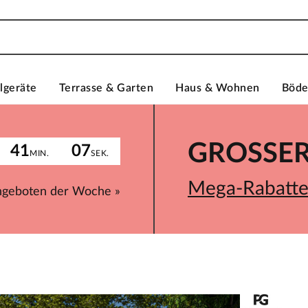
lgeräte
Terrasse & Garten
Haus & Wohnen
Böd
GROSSER 
41
07
MIN.
SEK.
Mega-Rabatte 
ngeboten der Woche »