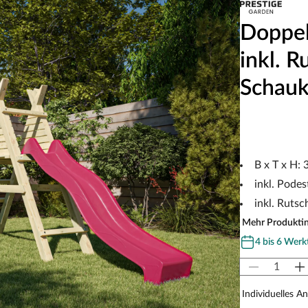
Doppel
inkl. R
Schauk
B x T x H:
inkl. Pode
inkl. Rutsc
Mehr Produkti
4 bis 6 Werk
Individuelles A