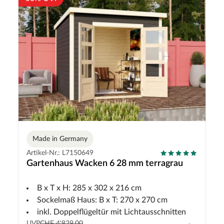
Made in Germany
Artikel-Nr.: L7150649
Gartenhaus Wacken 6 28 mm terragrau
B x T x H: 285 x 302 x 216 cm
Sockelmaß Haus: B x T: 270 x 270 cm
inkl. Doppelflügeltür mit Lichtausschnitten
UVP
CHF 4'829.00