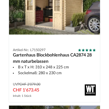
Artikel-Nr.: L7150297
Gartenhaus Blockbohlenhaus CA2874 28
mm naturbelassen
B x T x H: 310 x 248 x 225 cm
Sockelmaß: 280 x 230 cm
UVP
CHF 2'079.00
CHF 1'673.45
Inhalt: 1 Stück