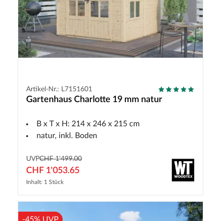
Artikel-Nr.: L7151601
Gartenhaus Charlotte 19 mm natur
B x T x H: 214 x 246 x 215 cm
natur, inkl. Boden
UVP
CHF 1'499.00
CHF 1'053.65
Inhalt: 1 Stück
-45% UVP