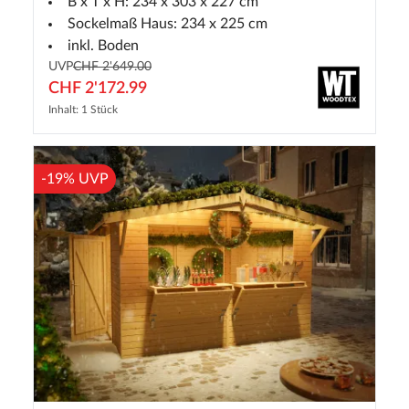
B x T x H: 234 x 303 x 227 cm
Sockelmaß Haus: 234 x 225 cm
inkl. Boden
UVP
CHF 2'649.00
CHF 2'172.99
Inhalt: 1 Stück
-19% UVP