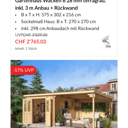
Gartenhaus Wacken 6 28 mm terragrau,
inkl. 3 m Anbau + Rückwand
B x T x H: 575 x 302 x 216 cm
Sockelmaß Haus: B x T: 270 x 270 cm
inkl. 298 cm Anbaudach mit Rückwand
UVP
CHF 3'839.00
CHF 2'765.03
Inhalt: 1 Stück
-17% UVP