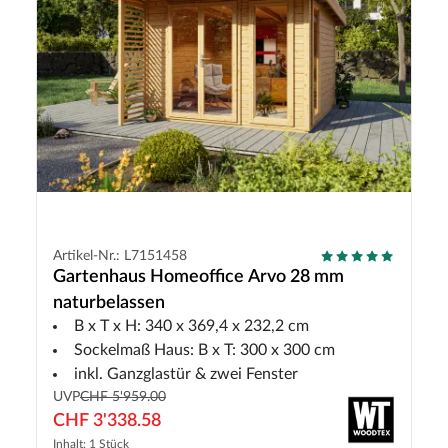
Artikel-Nr.: L7151458
Gartenhaus Homeoffice Arvo 28 mm
naturbelassen
B x T x H: 340 x 369,4 x 232,2 cm
Sockelmaß Haus: B x T: 300 x 300 cm
inkl. Ganzglastür & zwei Fenster
UVP
CHF 5'959.00
CHF 3'338.58
Inhalt: 1 Stück