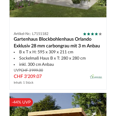
Artikel-Nr.: L7151182
Gartenhaus Blockbohlenhaus Orlando
Exklusiv 28 mm carbongrau mit 3 m Anbau
B x T x H: 595 x 309 x 211 cm
Sockelmaß Haus B x T: 280 x 280 cm
inkl. 300 cm Anbau
UVP
CHF 3'999.00
CHF 3'209.07
Inhalt: 1 Stück
-44% UVP