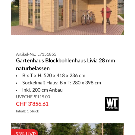
Artikel-Nr.: L7151855
Gartenhaus Blockbohlenhaus Livia 28 mm
naturbelassen
B x T x H: 520 x 418 x 236 cm
Sockelmaß Haus: B x T: 280 x 398 cm
inkl. 200 cm Anbau
UVP
CHF 5'119.00
CHF 3'856.61
Inhalt: 1 Stück
-53% UVP