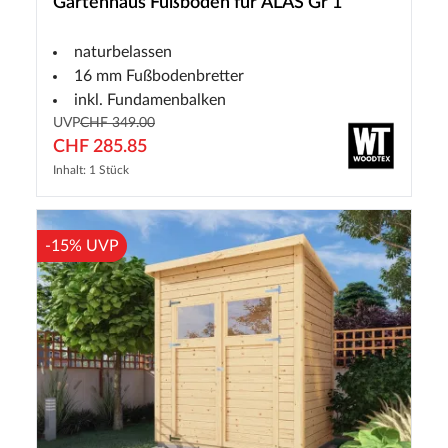
Gartenhaus Fußboden für ALAS Gr 1
naturbelassen
16 mm Fußbodenbretter
inkl. Fundamenbalken
UVP
CHF 349.00
CHF 285.85
Inhalt: 1 Stück
-15% UVP