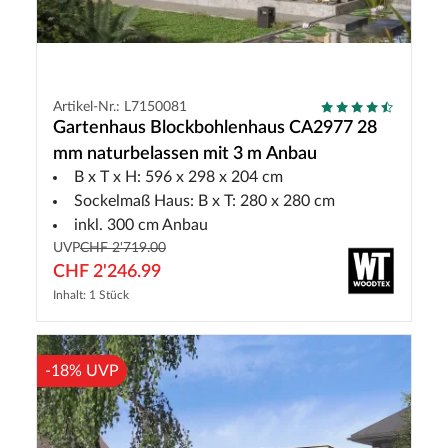
Artikel-Nr.: L7150081
Gartenhaus Blockbohlenhaus CA2977 28
mm naturbelassen mit 3 m Anbau
B x T x H: 596 x 298 x 204 cm
Sockelmaß Haus: B x T: 280 x 280 cm
inkl. 300 cm Anbau
UVP
CHF 2'719.00
CHF 2'246.99
Inhalt: 1 Stück
-18% UVP