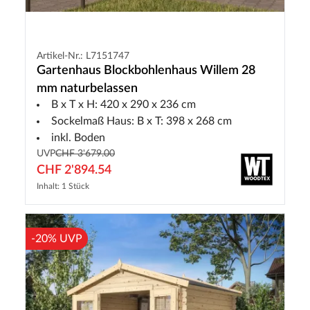
Artikel-Nr.: L7151747
Gartenhaus Blockbohlenhaus Willem 28
mm naturbelassen
B x T x H: 420 x 290 x 236 cm
Sockelmaß Haus: B x T: 398 x 268 cm
inkl. Boden
UVP
CHF 3'679.00
CHF 2'894.54
Inhalt: 1 Stück
-20% UVP