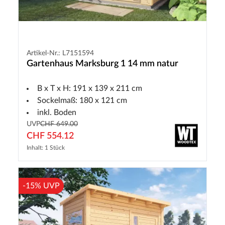
Artikel-Nr.: L7151594
Gartenhaus Marksburg 1 14 mm natur
B x T x H: 191 x 139 x 211 cm
Sockelmaß: 180 x 121 cm
inkl. Boden
UVP
CHF 649.00
CHF 554.12
Inhalt: 1 Stück
-15% UVP