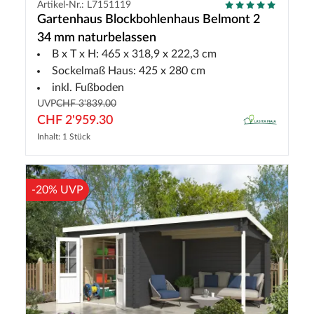
Artikel-Nr.: L7151119
Gartenhaus Blockbohlenhaus Belmont 2
34 mm naturbelassen
B x T x H: 465 x 318,9 x 222,3 cm
Sockelmaß Haus: 425 x 280 cm
inkl. Fußboden
UVP
CHF 3'839.00
CHF 2'959.30
Inhalt: 1 Stück
-20% UVP