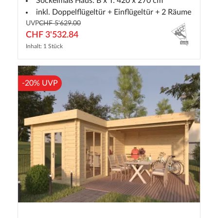
Sockelmaß Haus: B x T: 420 x 270 cm
inkl. Doppelflügeltür + Einflügeltür + 2 Räume
UVP
CHF 5'629.00
CHF 3'532.84
Inhalt: 1 Stück
-20% UVP