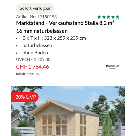
Sofort verfügbar
Artikel-Nr.: L7150193
Marktstand - Verkaufsstand Stella 8,2 m²
16 mm naturbelassen
B x T x H: 323 x 259 x 239 cm
naturbelassen
ohne Boden
UVP
CHF 2'209.00
CHF 1'784.46
Inhalt: 1 Stück
-30% UVP