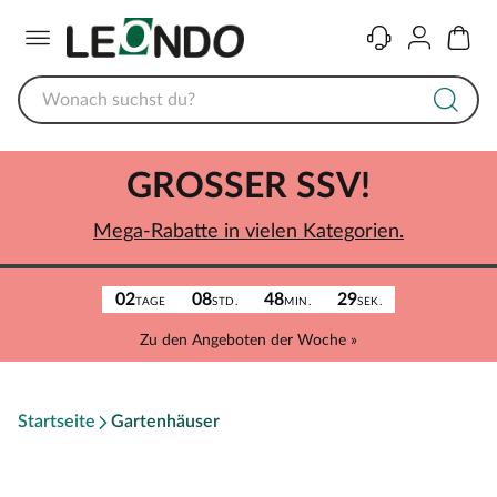
Menü
Kontakt
Konto
Warenk
GROSSER SSV!
Mega-Rabatte in vielen Kategorien.
02
08
48
29
TAGE
STD.
MIN.
SEK.
Zu den Angeboten der Woche »
Startseite
Gartenhäuser