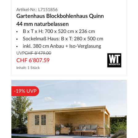
Artikel-Nr.: L7151856
Gartenhaus Blockbohlenhaus Quinn
44 mm naturbelassen
B x T x H: 700 x 520 cm x 236 cm
Sockelmaß Haus: B x T: 280 x 500 cm
inkl. 380 cm Anbau + Iso-Verglasung
UVP
CHF 8'479.00
CHF 6'807.59
Inhalt: 1 Stück
-19% UVP