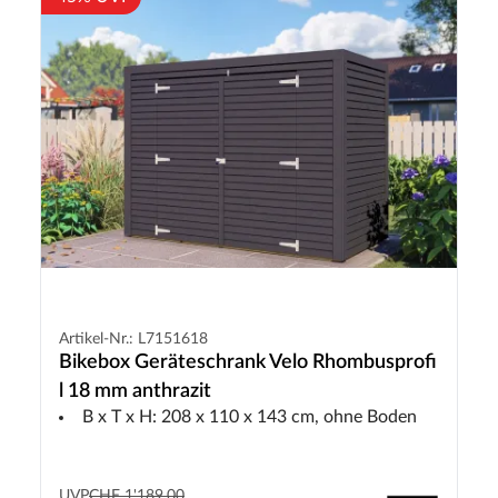
Artikel-Nr.: L7151618
Bikebox Geräteschrank Velo Rhombusprofi
l 18 mm anthrazit
B x T x H: 208 x 110 x 143 cm, ohne Boden
UVP
CHF 1'189.00