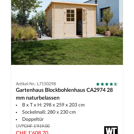
Artikel-Nr.: L7150298
Gartenhaus Blockbohlenhaus CA2974 28
mm naturbelassen
B x T x H: 298 x 259 x 203 cm
Sockelmaß: 280 x 230 cm
Doppeltür
UVP
CHF 1'919.00
CHF 1'608.70