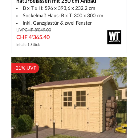
naturbelassen mit 250 cm Anbau
B x T x H: 596 x 393,6 x 232,2 cm
Sockelmaß Haus: B x T: 300 x 300 cm
inkl. Ganzglastür & zwei Fenster
UVP
CHF 8'049.00
CHF 4'365.40
Inhalt: 1 Stück
-21% UVP