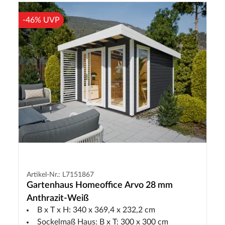
-46% UVP
Artikel-Nr.: L7151867
Gartenhaus Homeoffice Arvo 28 mm
Anthrazit-Weiß
B x T x H: 340 x 369,4 x 232,2 cm
Sockelmaß Haus: B x T: 300 x 300 cm