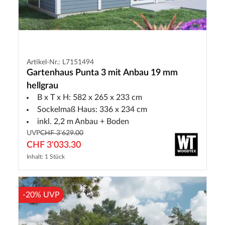
Artikel-Nr.: L7151494
Gartenhaus Punta 3 mit Anbau 19 mm
hellgrau
B x T x H: 582 x 265 x 233 cm
Sockelmaß Haus: 336 x 234 cm
inkl. 2,2 m Anbau + Boden
UVP
CHF 3'629.00
CHF 3'033.30
Inhalt: 1 Stück
-20% UVP