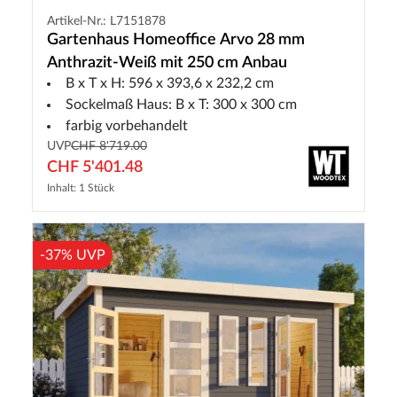
Artikel-Nr.: L7151878
Gartenhaus Homeoffice Arvo 28 mm
Anthrazit-Weiß mit 250 cm Anbau
B x T x H: 596 x 393,6 x 232,2 cm
Sockelmaß Haus: B x T: 300 x 300 cm
farbig vorbehandelt
UVP
CHF 8'719.00
CHF 5'401.48
Inhalt: 1 Stück
-37% UVP