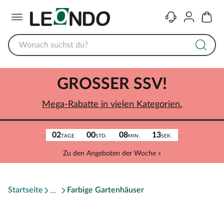
Menü
Kontakt
Konto
Warenk
GROSSER SSV!
Mega-Rabatte in vielen Kategorien.
02
00
08
13
TAGE
STD.
MIN.
SEK.
Zu den Angeboten der Woche »
Startseite
Farbige Gartenhäuser