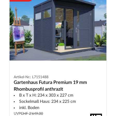
Artikel-Nr.: L7151488
Gartenhaus Futura Premium 19 mm
Rhombusprofil anthrazit
B x T x H: 234 x 303 x 227 cm
Sockelmaß Haus: 234 x 225 cm
inkl. Boden
UVP
CHF 2'649.00