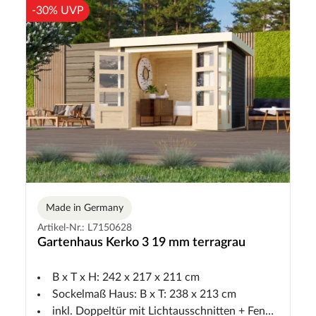
-30% UVP
Made in Germany
Artikel-Nr.: L7150628
Gartenhaus Kerko 3 19 mm terragrau
B x T x H: 242 x 217 x 211 cm
Sockelmaß Haus: B x T: 238 x 213 cm
inkl. Doppeltür mit Lichtausschnitten + Fenster