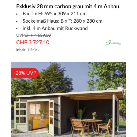
Exklusiv 28 mm carbon grau mit 4 m Anbau
B x T x H: 695 x 309 x 211 cm
Sockelmaß Haus: B x T: 280 x 280 cm
inkl. 4 m Anbau mit Rückwand
UVP
CHF 4'639.00
CHF 3'727.10
Inhalt: 1 Stück
-28% UVP