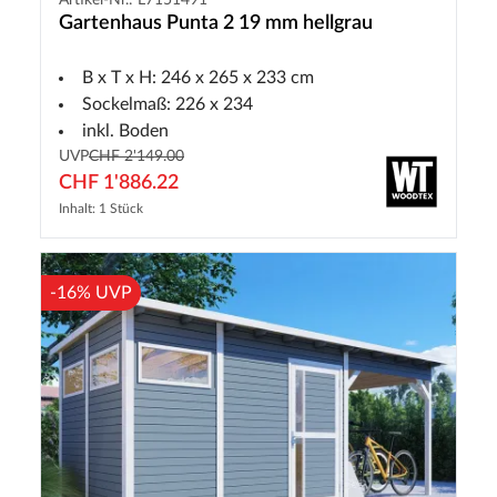
Gartenhaus Punta 2 19 mm hellgrau
B x T x H: 246 x 265 x 233 cm
Sockelmaß: 226 x 234
inkl. Boden
UVP
CHF 2'149.00
CHF 1'886.22
Inhalt: 1 Stück
-16% UVP