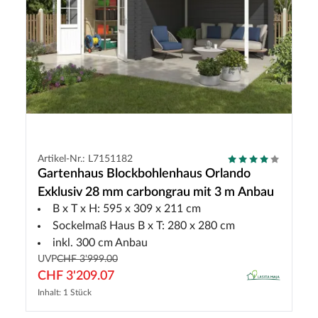
Artikel-Nr.: L7151182
Gartenhaus Blockbohlenhaus Orlando
Exklusiv 28 mm carbongrau mit 3 m Anbau
B x T x H: 595 x 309 x 211 cm
Sockelmaß Haus B x T: 280 x 280 cm
inkl. 300 cm Anbau
UVP
CHF 3'999.00
CHF 3'209.07
Inhalt: 1 Stück