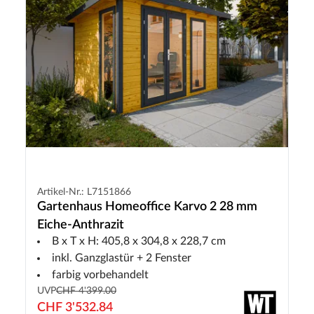
Artikel-Nr.: L7151866
Gartenhaus Homeoffice Karvo 2 28 mm
Eiche-Anthrazit
B x T x H: 405,8 x 304,8 x 228,7 cm
inkl. Ganzglastür + 2 Fenster
farbig vorbehandelt
UVP
CHF 4'399.00
CHF 3'532.84