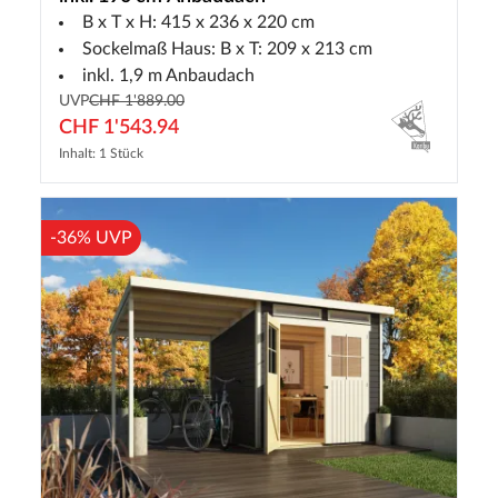
B x T x H: 415 x 236 x 220 cm
Sockelmaß Haus: B x T: 209 x 213 cm
inkl. 1,9 m Anbaudach
UVP
CHF 1'889.00
CHF 1'543.94
Inhalt: 1 Stück
-36% UVP