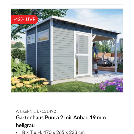
-42% UVP
Artikel-Nr.: L7151492
Gartenhaus Punta 2 mit Anbau 19 mm
hellgrau
B x T x H: 470 x 265 x 233 cm