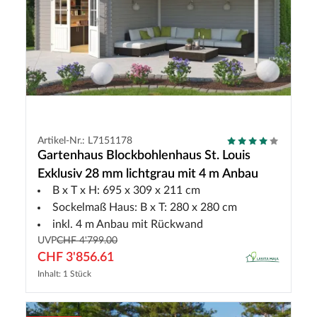
Artikel-Nr.: L7151178
Gartenhaus Blockbohlenhaus St. Louis
Exklusiv 28 mm lichtgrau mit 4 m Anbau
B x T x H: 695 x 309 x 211 cm
Sockelmaß Haus: B x T: 280 x 280 cm
inkl. 4 m Anbau mit Rückwand
UVP
CHF 4'799.00
CHF 3'856.61
Inhalt: 1 Stück