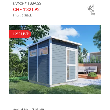
UVP
CHF 1'889.00
CHF 1'321.92
Inhalt: 1 Stück
-12% UVP
Artikel-Nr.: L7151491