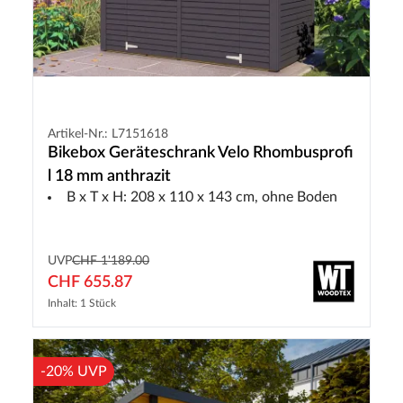
Artikel-Nr.: L7151618
Bikebox Geräteschrank Velo Rhombusprofi
l 18 mm anthrazit
B x T x H: 208 x 110 x 143 cm, ohne Boden
UVP
CHF 1'189.00
CHF 655.87
Inhalt: 1 Stück
-20% UVP