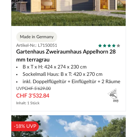
Made in Germany
Artikel-Nr.: L7150051
Gartenhaus Zweiraumhaus Appelhorn 28
mm terragrau
B x T x H: 424 x 274 x 230 cm
Sockelmaß Haus: B x T: 420 x 270 cm
inkl. Doppelflügeltür + Einflügeltür + 2 Räume
UVP
CHF 5'629.00
CHF 3'532.84
Inhalt: 1 Stück
-18% UVP