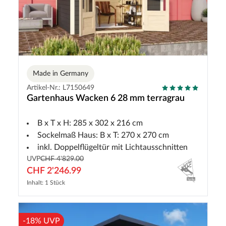
Made in Germany
Artikel-Nr.: L7150649
Gartenhaus Wacken 6 28 mm terragrau
B x T x H: 285 x 302 x 216 cm
Sockelmaß Haus: B x T: 270 x 270 cm
inkl. Doppelflügeltür mit Lichtausschnitten
UVP
CHF 4'829.00
CHF 2'246.99
Inhalt: 1 Stück
-18% UVP