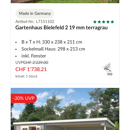
Made in Germany
Artikel-Nr.: L7151102
Gartenhaus Bielefeld 2 19 mm terragrau
B x T x H: 330 x 238 x 211 cm
Sockelmaß Haus: 298 x 213 cm
inkl. Fenster
UVP
CHF 2'239.00
CHF 1'738.21
Inhalt: 1 Stück
-20% UVP