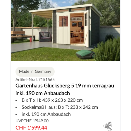
Made in Germany
Artikel-Nr.: L7151565
Gartenhaus Glücksberg 5 19 mm terragrau
inkl. 190 cm Anbaudach
B x T x H: 439 x 263 x 220 cm
Sockelmaß Haus: B x T: 238 x 242 cm
inkl. 190 cm Anbaudach
UVP
CHF 1'949.00
CHF 1'599.44