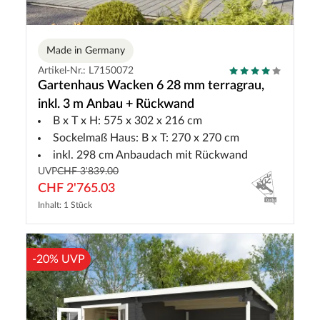
Made in Germany
Artikel-Nr.: L7150072
Gartenhaus Wacken 6 28 mm terragrau,
inkl. 3 m Anbau + Rückwand
B x T x H: 575 x 302 x 216 cm
Sockelmaß Haus: B x T: 270 x 270 cm
inkl. 298 cm Anbaudach mit Rückwand
UVP
CHF 3'839.00
CHF 2'765.03
Inhalt: 1 Stück
-20% UVP