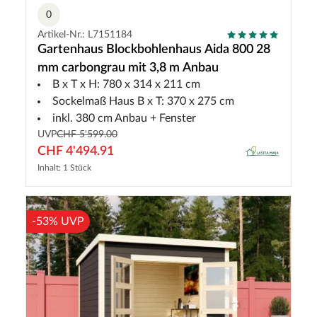
0
Artikel-Nr.: L7151184
Gartenhaus Blockbohlenhaus Aida 800 28
mm carbongrau mit 3,8 m Anbau
B x T x H: 780 x 314 x 211 cm
Sockelmaß Haus B x T: 370 x 275 cm
inkl. 380 cm Anbau + Fenster
UVP
CHF 5'599.00
CHF 4'494.91
Inhalt: 1 Stück
-53% UVP