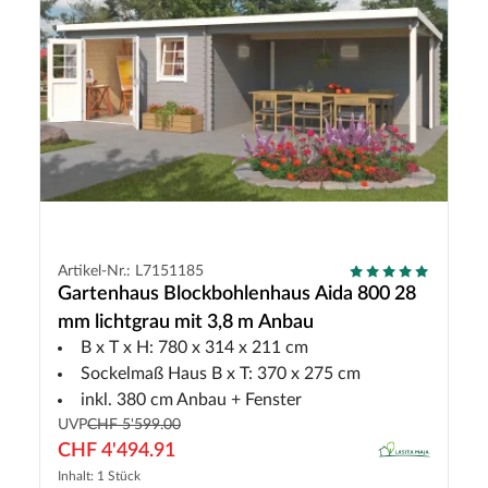
Artikel-Nr.: L7151185
Gartenhaus Blockbohlenhaus Aida 800 28
mm lichtgrau mit 3,8 m Anbau
B x T x H: 780 x 314 x 211 cm
Sockelmaß Haus B x T: 370 x 275 cm
inkl. 380 cm Anbau + Fenster
UVP
CHF 5'599.00
CHF 4'494.91
Inhalt: 1 Stück