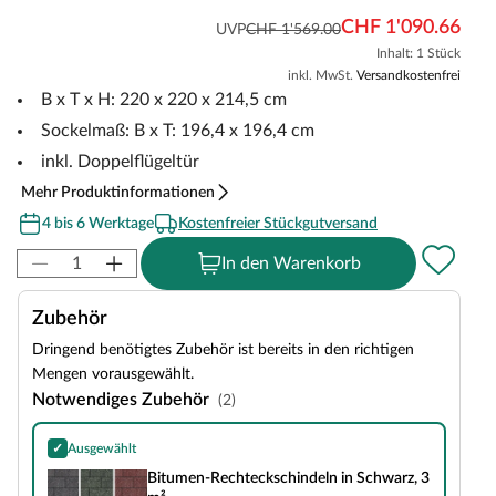
CHF 1'090.66
UVP
CHF 1'569.00
Inhalt: 1 Stück
inkl. MwSt.
Versandkostenfrei
B x T x H: 220 x 220 x 214,5 cm
Sockelmaß: B x T: 196,4 x 196,4 cm
inkl. Doppelflügeltür
Mehr Produktinformationen
4 bis 6 Werktage
Kostenfreier Stückgutversand
In den Warenkorb
Zubehör
Dringend benötigtes Zubehör ist bereits in den richtigen
Mengen vorausgewählt.
Notwendiges Zubehör
(2)
✓
Ausgewählt
Bitumen-Rechteckschindeln in Schwarz, 3 m²
Bitumen-Rechteckschindeln in Schwarz, 3