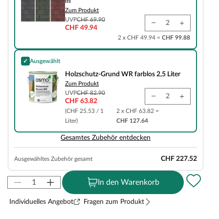
m²
Zum Produkt
UVP
CHF 69.90
CHF 49.94
2 x CHF 49.94 =
CHF 99.88
✓
Ausgewählt
Holzschutz-Grund WR farblos 2,5 Liter
Holzschutz-Grund WR farblos 2,5 Liter
Zum Produkt
UVP
CHF 82.90
CHF 63.82
(CHF 25.53 / 1
2 x CHF 63.82 =
Liter)
CHF 127.64
Gesamtes Zubehör entdecken
CHF 227.52
Ausgewähltes Zubehör gesamt
In den Warenkorb
Individuelles Angebot
Fragen zum Produkt