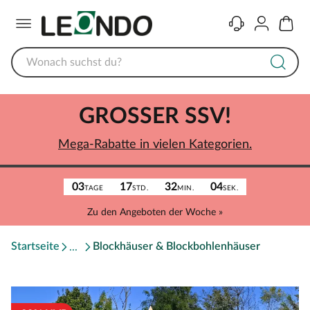
Menü
Kontakt
Konto
Warenk
GROSSER SSV!
Mega-Rabatte in vielen Kategorien.
03
17
32
04
TAGE
STD.
MIN.
SEK.
Zu den Angeboten der Woche »
Startseite
Blockhäuser & Blockbohlenhäuser