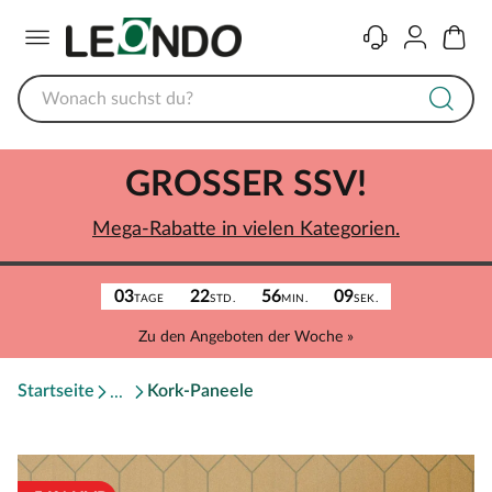
Menü
Kontakt
Konto
Warenk
GROSSER SSV!
Mega-Rabatte in vielen Kategorien.
03
22
56
09
TAGE
STD.
MIN.
SEK.
Zu den Angeboten der Woche »
Startseite
Kork-Paneele