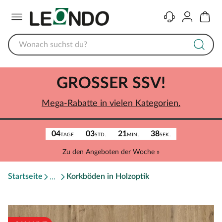
Menü
Kontakt
Konto
Warenk
GROSSER SSV!
Mega-Rabatte in vielen Kategorien.
04
03
21
38
TAGE
STD.
MIN.
SEK.
Zu den Angeboten der Woche »
Startseite
Korkböden in Holzoptik