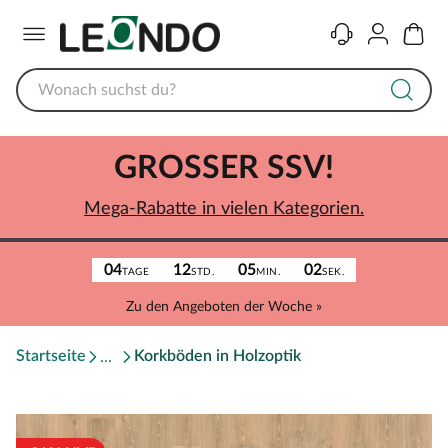
Menü
Kontakt
Konto
Warenk
GROSSER SSV!
Mega-Rabatte in vielen Kategorien.
04
12
05
02
TAGE
STD.
MIN.
SEK.
Zu den Angeboten der Woche »
Startseite
Korkböden in Holzoptik