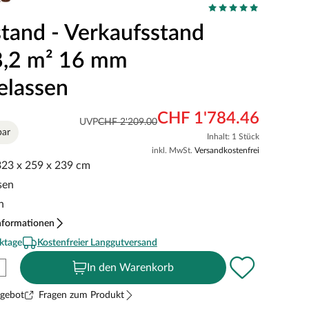
tand - Verkaufsstand
 8,2 m² 16 mm
elassen
CHF 1'784.46
UVP
CHF 2'209.00
bar
Inhalt: 1 Stück
inkl. MwSt.
Versandkostenfrei
 323 x 259 x 239 cm
sen
n
nformationen
ktage
Kostenfreier Langgutversand
In den Warenkorb
ngebot
Fragen zum Produkt