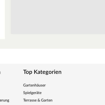
n für einen dekorativen und lange haltbaren
ßboden kann jedoch optional mit dazu bestellt werden.
tive hinterlegte Sparset.
egen dem Paket bei.
n
Top Kategorien
Gartenhäuser
Spielgeräte
ferung
Terrasse & Garten