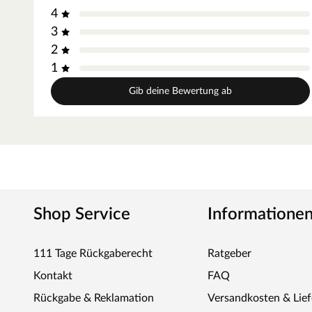
Seitenhöhe von ca. 189 cm. Wir empfehlen dir Dachschindel
4
Dachbelag. Beachte hierzu unser Zubehör-Sortiment.
3
Optionales Zubehör: Boden
2
Der Marktstand Stella wird ohne Fußboden geliefert. Ein Fu
1
Beachte hierzu unser Zubehör-Sortiment oder das als Alterna
Gib deine Bewertung ab
Inkl. Montageanleitung
Eine Montageanleitung sowie sämtliches Montagematerial li
Shop Service
Informatione
111 Tage Rückgaberecht
Ratgeber
Kontakt
FAQ
Rückgabe & Reklamation
Versandkosten & Lie