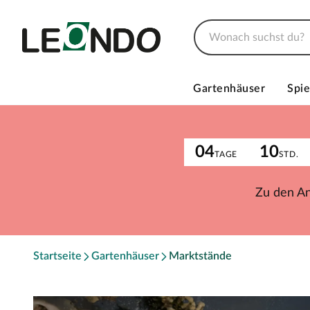
Gartenhäuser
Spie
04
10
TAGE
STD.
Zu den A
Startseite
Gartenhäuser
Marktstände