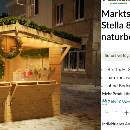
Markts
Stella
naturb
Sofort verfüg
B x T x H:
naturbelas
ohne Bode
Mehr Produkti
7 bis 10 Wer
Individuelles A