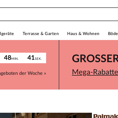
lgeräte
Terrasse & Garten
Haus & Wohnen
Böd
GROSSER 
48
41
MIN.
SEK.
Mega-Rabatte 
ngeboten der Woche »