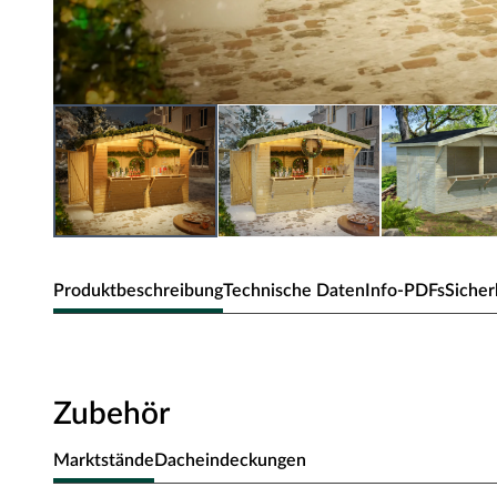
Produktbeschreibung
Technische Daten
Info-PDFs
Sicher
PALMAKO Marktstand / Verkaufsstand
naturbelassen
Zubehör
Nutze die große Verkaufsfläche, um Deine angebotenen
Marktstände
Dacheindeckungen
Große Verkaufsfläche