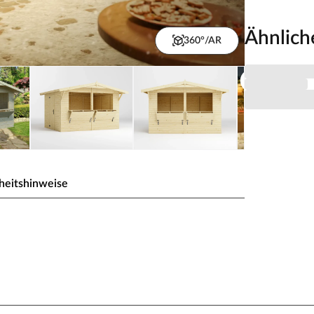
Ähnlich
360°/AR
heitshinweise
 "Stella 8,2 m²" 16 mm
 Waren optimal zu präsentieren.