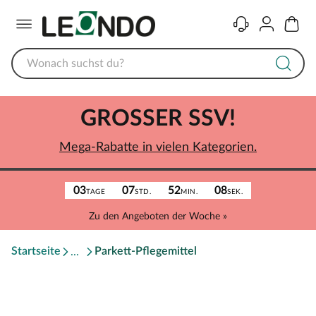
Menü
Kontakt
Konto
Warenk
GROSSER SSV!
Mega-Rabatte in vielen Kategorien.
03
07
52
08
TAGE
STD.
MIN.
SEK.
Zu den Angeboten der Woche »
Startseite
Parkett-Pflegemittel