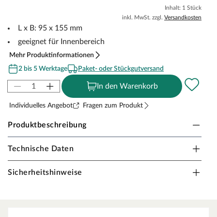
Inhalt: 1 Stück
inkl. MwSt. zzgl.
Versandkosten
L x B: 95 x 155 mm
geeignet für Innenbereich
Mehr Produktinformationen
2 bis 5 Werktage
Paket- oder Stückgutversand
In den Warenkorb
Individuelles Angebot
Fragen zum Produkt
Produktbeschreibung
Technische Daten
Osmo OS-Superpad rechteckig KLEIN grün
Das grüne Superpad eignet sich ideal zum Auftragen
Sicherheitshinweise
farbiger Grundierungen und für eine intensive Reinigung
von Holzfußböden. Es erreicht mühelos schwer
zugängliche Ecken und Kanten, die mit Maschinen nur
schwer bearbeitet werden können. In Kombination mit