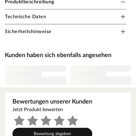
Produktbeschreibung
Technische Daten
PROFACE Abschlussprofil für harte, textile und
elastische Bodenbeläge
Sicherheitshinweise
Ohne sichtbare Verschraubung
Selbstklebende Rückseite
Kunden haben sich ebenfalls angesehen
Einfache Verlegung
Bewertungen unserer Kunden
Jetzt Produkt bewerten
Bewertung abgeben