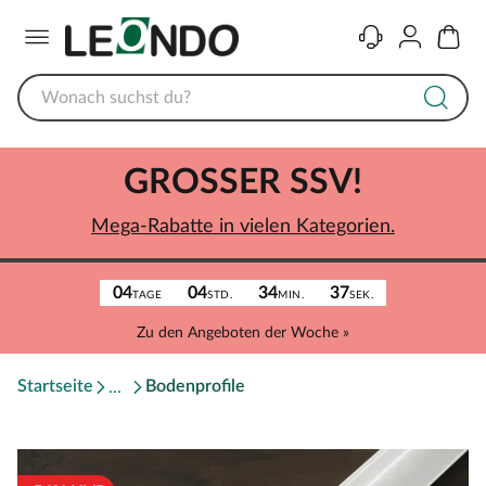
Menü
Kontakt
Konto
Warenk
GROSSER SSV!
Mega-Rabatte in vielen Kategorien.
04
04
34
37
TAGE
STD.
MIN.
SEK.
Zu den Angeboten der Woche »
Startseite
Bodenprofile