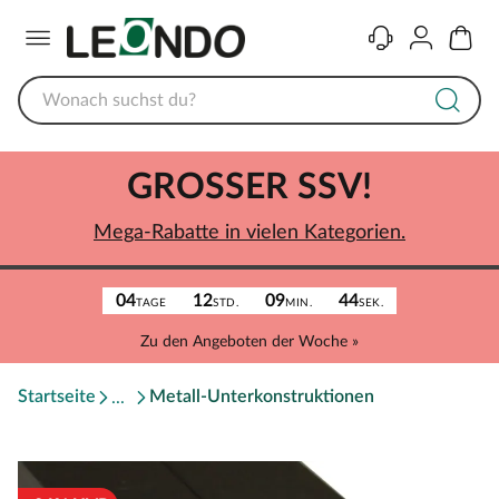
Menü
Kontakt
Konto
Warenk
GROSSER SSV!
Mega-Rabatte in vielen Kategorien.
04
12
09
44
TAGE
STD.
MIN.
SEK.
Zu den Angeboten der Woche »
Startseite
Metall-Unterkonstruktionen