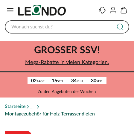
Menü
Kontakt
Konto
Warenk
GROSSER SSV!
Mega-Rabatte in vielen Kategorien.
02
16
34
30
TAGE
STD.
MIN.
SEK.
Zu den Angeboten der Woche »
Startseite
Montagezubehör für Holz-Terrassendielen