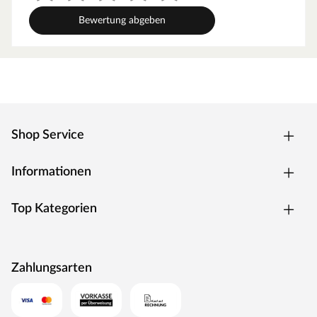
Bester Quellschutz: Auch kleinste Holzfasern werden von
organischen Bindemitteln umschlossen, was zuverlässig
Bewertung abgeben
vor Feuchtigkeit schützt
Temperaturstabil und lichtecht: Kein Verziehen des Bodens
durch Temperaturunterschiede oder Verändern der Farbe
durch starke UV-Strahlung, zum Beispiel in Wintergärten
Wasserbeständig: Bis zu 100 Stunden geschützt gegen
Spritzwasser (gemäß NALFA)
Shop Service
Kratzfeste und antibakterielle Oberfläche: Keine
Wachstumsgrundlage für Bakterien
Dadurch ist der Boden besonders gut für Kleinkinder und
Informationen
Haustiere geeignet
Nachhaltiger Boden: Das Holz stammt aus nachhaltig
Top Kategorien
bewirtschafteten Wäldern
Bei Wohnräumen ist das Verlegen ohne Übergangsprofil
möglich
Zahlungsarten
Optik
Die markante Eichenholzmaserung des Dekors vermittelt