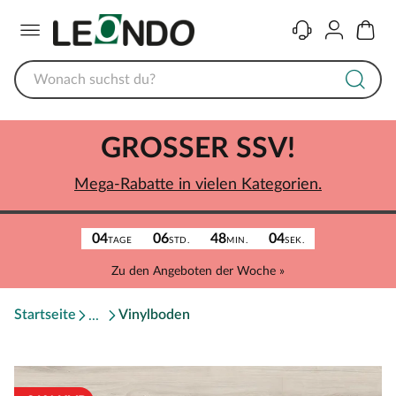
Menü
Kontakt
Konto
Warenk
GROSSER SSV!
Mega-Rabatte in vielen Kategorien.
04
06
48
04
TAGE
STD.
MIN.
SEK.
Zu den Angeboten der Woche »
Startseite
Vinylboden