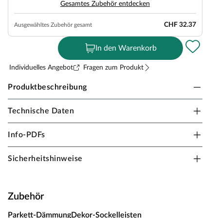
Gesamtes Zubehör entdecken
CHF 32.37
Ausgewähltes Zubehör gesamt
In den Warenkorb
Individuelles Angebot
Fragen zum Produkt
Produktbeschreibung
Technische Daten
Timefloor Designboden Moderna Eco Smart
Gobi Eiche Landhausdiele
Info-PDFs
Stärke 5 mm, Klick-Verbindung, geeignet für
Feuchträume
Sicherheitshinweise
Bei der Herstellung dieses Designbodens wurde bewusst
auf PVC und Weichmacher verzichtet. Stattdessen
wurden besonders wohngesunde Oberflächen
Zubehör
verwendet, die auch lichtecht und druckbeständig sind.
Parkett-Dämmung
Dekor-Sockelleisten