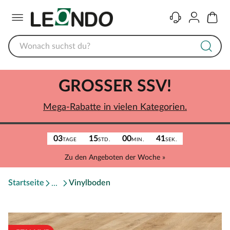
Menü
Kontakt
Konto
Warenk
GROSSER SSV!
Mega-Rabatte in vielen Kategorien.
03
15
00
41
TAGE
STD.
MIN.
SEK.
Zu den Angeboten der Woche »
Startseite
Vinylboden