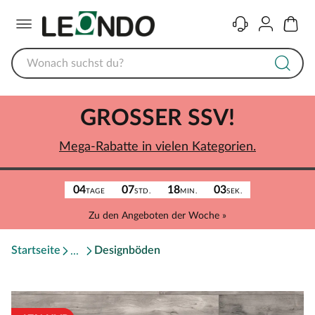
Menü
Kontakt
Konto
Warenk
GROSSER SSV!
Mega-Rabatte in vielen Kategorien.
04
07
18
03
TAGE
STD.
MIN.
SEK.
Zu den Angeboten der Woche »
Startseite
Designböden