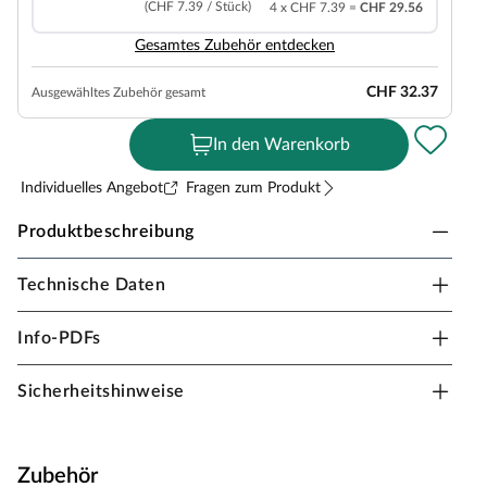
(CHF 7.39 / Stück)
4 x CHF 7.39 =
CHF 29.56
Gesamtes Zubehör entdecken
CHF 32.37
Ausgewähltes Zubehör gesamt
In den Warenkorb
Individuelles Angebot
Fragen zum Produkt
Produktbeschreibung
Technische Daten
BASICfloor Designboden Natura Wood Orion
Landhausdiele
Info-PDFs
Stärke 7 mm, Klick-Verbindung, geeignet für
Feuchträume, Dämmung integriert
Sicherheitshinweise
Designböden sind frei von PVC und Phthalaten,
sogenannten Weichmachern, dadurch sind sie besonders
wohngesund. Sie gleichen Unebenheiten des
Zubehör