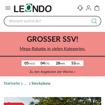
Menü
Kontakt
Konto
Warenk
GROSSER SSV!
Mega-Rabatte in vielen Kategorien.
05
04
28
53
TAGE
STD.
MIN.
SEK.
Zu den Angeboten der Woche »
Startseite
Steckzäune