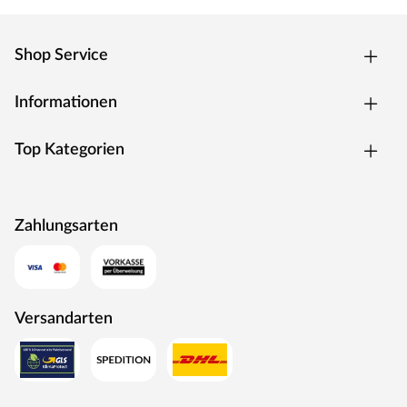
orangebraunen Farbton und der ausgeprägten Maserung
gibt das Holz ein lebhaftes Erscheinungsbild ab. Das
besonders massive Holz der Lärche ist sehr
Shop Service
strapazierfähig und sogar säurefest. Witterungseinflüsse
können der gut bis mäßigen Dauerhaftigkeit daher nicht
Informationen
viel anhaben. Die hohe Holzdichte schützt zudem
eigenständig vor holzzersetzenden Insekten und
Top Kategorien
Pilzbefall. Aufgrund der hohen Elastizität ist das Holz
leicht zu bearbeiten. Für ein sauberes Erscheinungsbild
wird das Vorbohren trotzdem empfohlen.
Zahlungsarten
Die Oberfläche ist unbehandelt. Das naturbelassene Holz
sorgt für ein natürliches und zeitloses Aussehen.
Außerdem ermöglicht dir das unbehandelte Holz, den
Zaun ganz nach deinen eigenen Wünschen zu gestalten.
Versandarten
Montage
Steckzäune lassen sich mit wenigen Handgriffen schnell
und einfach montieren. Einfach die Zaunbohlen in die
vorgesehenen Längsfugen der Balken einschieben und