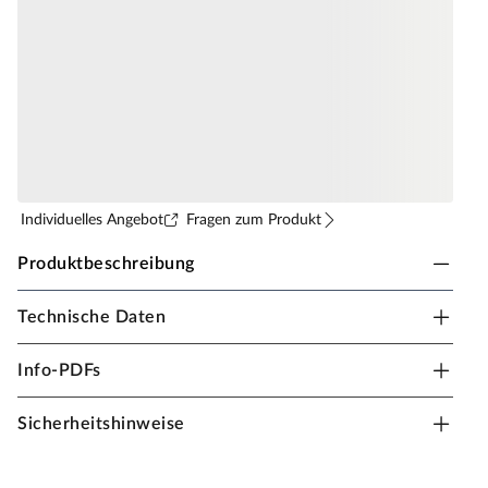
Individuelles Angebot
Fragen zum Produkt
Produktbeschreibung
Technische Daten
Designzaun Avento DIY-Bausatz europäische
Lärche
Info-PDFs
Die perfekte Begrenzung für dein Gartenparadies: Der
elegante Sichtschutzzaun eignet sich ideal für den
Sicherheitshinweise
Einsatz in Außenbereichen. Mit den Maßen 180 x 180
cm, bestehend aus 4 Elementen kann der Zaun zur