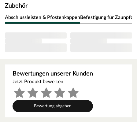
Begrenzung von reinen Gartenflächen, zur Einzäunung
Zubehör
deiner Wiese oder für den Schutz deines privaten
Gartenbereichs verwendet werden. Da es sich um einen
Abschlussleisten & Pfostenkappen
Befestigung für Zaunpfos
DIY-Bausatzzaun handelt, kannst du ihn in der Höhe
individuell anpassen, indem du einfach 1 oder 2
Elemente weglässt.
Maße: 180 x 180 cm
Europäisches Lärchenholz in bester Qualität
Robust und beständig
Bewertungen unserer Kunden
Elegante und moderne Optik
Jetzt Produkt bewerten
Einfache Montage
Ideal für die Begrenzung von Grünflächen
Bewertung abgeben
Material
Das Zaunelement besteht aus europäischem
Lärchenholz. Die Lärche ist eines der härtesten
heimischen Nadelhölzer. Mit seinem gelben bis