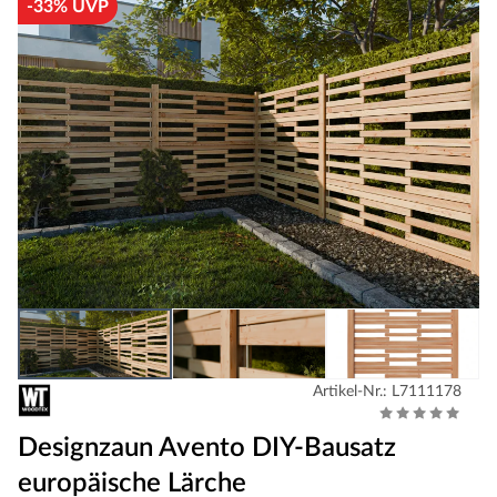
-33% UVP
Artikel-Nr.: L7111178
Designzaun Avento DIY-Bausatz
europäische Lärche