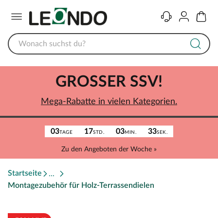
Menü
Kontakt
Konto
Warenk
GROSSER SSV!
Mega-Rabatte in vielen Kategorien.
03
17
03
33
TAGE
STD.
MIN.
SEK.
Zu den Angeboten der Woche »
Startseite
Montagezubehör für Holz-Terrassendielen