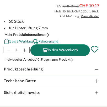
CHF 10.17
UVP
CHF 24.90
Inhalt: 50 Stück
(CHF 0.20 / 1 Stück)
inkl. MwSt. zzgl.
Versandkosten
50 Stück
für Hinterlüftung 7 mm
Mehr Produktinformationen
1 bis 3 Werktage
Paketversand
In den Warenkorb
Individuelles Angebot
Fragen zum Produkt
Produktbeschreibung
Technische Daten
Distanz-/Abstandshalter 50 Stück Hinterlüftung,
Länge 7 mm
Sicherheitshinweise
Die 7 mm langen Abstandshalter verhindern das
Aufliegen der Holzterrassendielen auf der