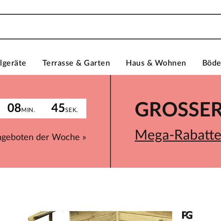
lgeräte
Terrasse & Garten
Haus & Wohnen
Böd
GROSSER 
08
45
MIN.
SEK.
Mega-Rabatte 
ngeboten der Woche »