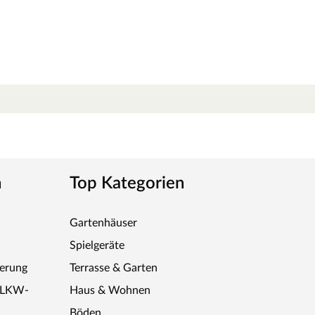
n ein Gefühl von Freiheit - man fühlt sich wie auf einem
 Stelzenhäuser von Prestige Garden erweitern. Die
alle Kinder. Die Schaukelhöhe ist einstellbar und kann
m Kiefernholz und ist somit besonders
n
Top Kategorien
estellbar sind die Schaukelanker + Schaukelsitze.
Gartenhäuser
Spielgeräte
ferung
Terrasse & Garten
r LKW-
Haus & Wohnen
Böden