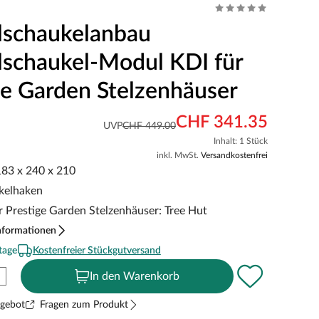
schaukelanbau
schaukel-Modul KDI für
ge Garden Stelzenhäuser
CHF 341.35
UVP
CHF 449.00
Inhalt: 1 Stück
inkl. MwSt.
Versandkostenfrei
183 x 240 x 210
ukelhaken
r Prestige Garden Stelzenhäuser: Tree Hut
nformationen
tage
Kostenfreier Stückgutversand
In den Warenkorb
ngebot
Fragen zum Produkt