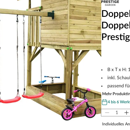
Doppel
Doppel
Presti
B x T x H: 
inkl. Scha
passend fü
Mehr Produkti
4 bis 6 Werk
Individuelles A