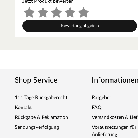
Jetzt Produkt bewerten
Spiel und Spaß
Schaukeln sind bei Kindern jeden Alters beliebt. Sie verleihe
Flug durch den Himmel. Mit dieser Schaukel lassen sich die
Kombination von Stelzenhaus und Schaukelanlage begeistert 
Bewertung abgeben
maximal 210 cm betragen.
Inkl. Schaukelhaken
Im Lieferumfang sind bereits Schaukelhaken enthalten.
Stabile Grundkonstruktion
Die Grundkonstruktion besteht aus kesseldruckimprägnierte
witterungsbeständig. Die Pfostenstärke beträgt 9 x 9 cm.
Schnelle Montage
Shop Service
Informatione
Die Schaukel ist schnell und einfach aufgebaut. Extra hinzub
Betrachten Sie hierzu unser vielfältiges Zubehörsortiment.
111 Tage Rückgaberecht
Ratgeber
Kontakt
FAQ
Rückgabe & Reklamation
Versandkosten & Lie
Sendungsverfolgung
Voraussetzungen fü
Anlieferung