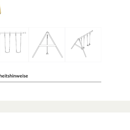
heitshinweise
au für Stelzenhäuser inkl.
er Stelle. Passend für Tree Hut, Funny L, Funny