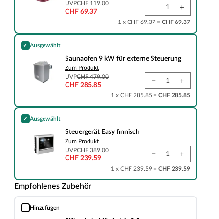
UVP
CHF 119.00
CHF 69.37
1 x CHF 69.37 =
CHF 69.37
✓
Ausgewählt
Saunaofen 9 kW für externe Steuerung
Saunaofen 9 kW für externe Steuerung
Zum Produkt
UVP
CHF 479.00
CHF 285.85
1 x CHF 285.85 =
CHF 285.85
✓
Ausgewählt
Steuergerät Easy finnisch
Steuergerät Easy finnisch
Zum Produkt
UVP
CHF 389.00
CHF 239.59
1 x CHF 239.59 =
CHF 239.59
Empfohlenes Zubehör
Hinzufügen
Silikonkabel fünfadrig 2,5 mm