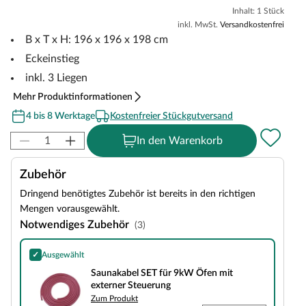
Inhalt: 1 Stück
inkl. MwSt.
Versandkostenfrei
B x T x H: 196 x 196 x 198 cm
Eckeinstieg
inkl. 3 Liegen
Mehr Produktinformationen
4 bis 8 Werktage
Kostenfreier Stückgutversand
In den Warenkorb
Zubehör
Dringend benötigtes Zubehör ist bereits in den richtigen
Mengen vorausgewählt.
Notwendiges Zubehör
(3)
✓
Ausgewählt
Saunakabel SET für 9kW Öfen mit externer Steuerung
Saunakabel SET für 9kW Öfen mit
externer Steuerung
Zum Produkt