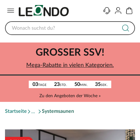
Menü
Kontakt
Konto
Warenk
GROSSER SSV!
Mega-Rabatte in vielen Kategorien.
03
23
50
35
TAGE
STD.
MIN.
SEK.
Zu den Angeboten der Woche »
Startseite
Systemsaunen