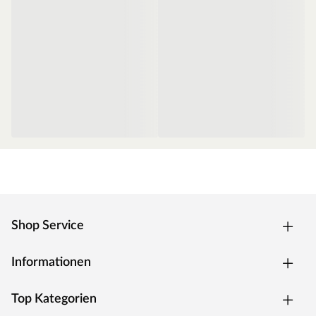
Türvariante
Die 8 mm starke bronzierte Ganzglastür ist in einen
Türrahmen aus Massivholz eingefasst. Das verwendete
Einscheibensicherheitsglas ist speziell wärmebehandelt
und aufgrund dessen unempfindlich gegenüber
schwankenden Temperaturen. Die Tür hat ein Einbaumaß
von 65,6 x 175 cm und ein Durchgangsmaß von 64 x 173
cm. Für eine optimale und exakte Ausrichtung sind die
braunen Türbeschläge frei justierbar. Sie ist ausgestattet
mit einem hochwertigen Türgriff im edlen KARIBU-
Design und einer bewährten Magnetverschlusstechnik.
Saunaofen
Shop Service
Das Herzstück einer Sauna ist ihr Ofen: Er haucht ihr
Leben ein, bestimmt wie warm es wird und welche Art
Informationen
von Saunagang genossen werden kann. Für eine
klassische, finnische Sauna ist dieser 9 kW (3 x 16 A)
Top Kategorien
starke Saunaofen optimal. Er erreicht eine Temperatur