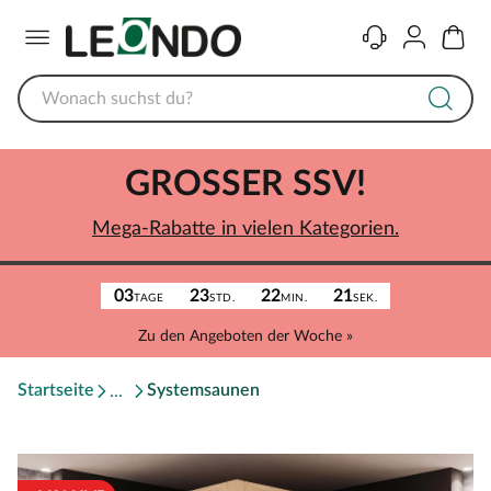
Menü
Kontakt
Konto
Warenk
GROSSER SSV!
Mega-Rabatte in vielen Kategorien.
03
23
22
21
TAGE
STD.
MIN.
SEK.
Zu den Angeboten der Woche »
Startseite
Systemsaunen