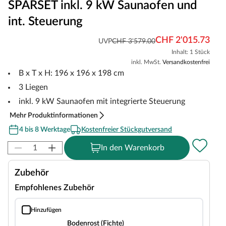
SPARSET inkl. 9 kW Saunaofen und
int. Steuerung
CHF 2'015.73
UVP
CHF 3'579.00
Inhalt: 1 Stück
inkl. MwSt.
Versandkostenfrei
B x T x H: 196 x 196 x 198 cm
3 Liegen
inkl. 9 kW Saunaofen mit integrierte Steuerung
Mehr Produktinformationen
4 bis 8 Werktage
Kostenfreier Stückgutversand
In den Warenkorb
Zubehör
Empfohlenes Zubehör
Hinzufügen
Bodenrost (Fichte)
Bodenrost (Fichte)