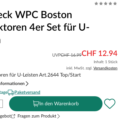
eck WPC Boston
toren 4er Set für U-
n
CHF 12.94
UVP
CHF 16.99
Inhalt: 1 Stück
inkl. MwSt. zzgl.
Versandkosten
ren für U-Leisten Art.2644 Top/Start
nformationen
tage
Paketversand
In den Warenkorb
ngebot
Fragen zum Produkt