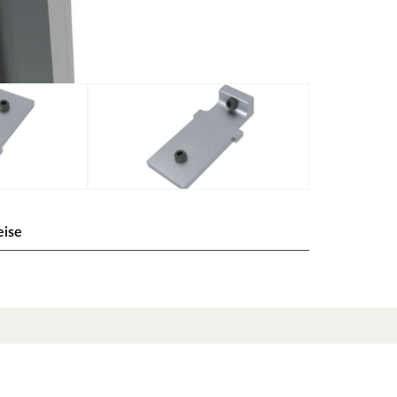
eise
ren 4er Set für U-Leisten
ten Art. 2644 Top/Start und dient zur stabilen
sen sich die U-Leisten sicher und passgenau
rofile fest verbunden bleiben, wodurch eine