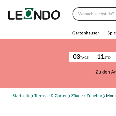
Gartenhäuser
Spie
03
11
TAGE
STD.
Zu den A
Startseite
Terrasse & Garten
Zäune
Zubehör
Mont