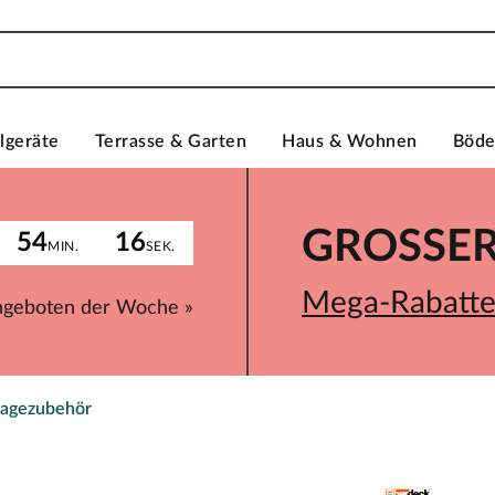
lgeräte
Terrasse & Garten
Haus & Wohnen
Böd
GROSSER 
54
16
MIN.
SEK.
Mega-Rabatte 
ngeboten der Woche »
agezubehör