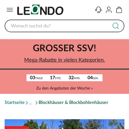
Menü
Kontakt
Konto
Warenk
GROSSER SSV!
Mega-Rabatte in vielen Kategorien.
03
17
32
04
TAGE
STD.
MIN.
SEK.
Zu den Angeboten der Woche »
Startseite
Blockhäuser & Blockbohlenhäuser