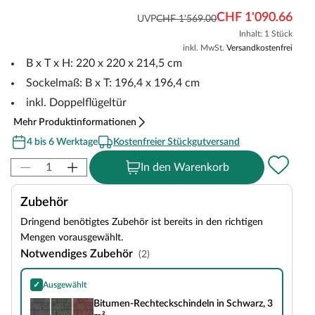
CHF 1'090.66
UVP
CHF 1'569.00
Inhalt: 1 Stück
inkl. MwSt.
Versandkostenfrei
B x T x H: 220 x 220 x 214,5 cm
Sockelmaß: B x T: 196,4 x 196,4 cm
inkl. Doppelflügeltür
Mehr Produktinformationen
4 bis 6 Werktage
Kostenfreier Stückgutversand
In den Warenkorb
Zubehör
Dringend benötigtes Zubehör ist bereits in den richtigen
Mengen vorausgewählt.
Notwendiges Zubehör
(2)
✓
Ausgewählt
Bitumen-Rechteckschindeln in Schwarz, 3 m²
Bitumen-Rechteckschindeln in Schwarz, 3