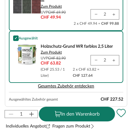
m²
Zum Produkt
UVP
CHF 69.90
CHF 49.94
2 x CHF 49.94 =
CHF 99.88
✓
Ausgewählt
Holzschutz-Grund WR farblos 2,5 Liter
Holzschutz-Grund WR farblos 2,5 Liter
Zum Produkt
UVP
CHF 82.90
CHF 63.82
(CHF 25.53 / 1
2 x CHF 63.82 =
Liter)
CHF 127.64
Gesamtes Zubehör entdecken
CHF 227.52
Ausgewähltes Zubehör gesamt
In den Warenkorb
Individuelles Angebot
Fragen zum Produkt