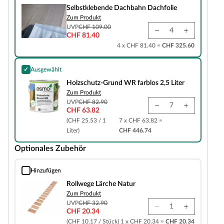
Selbstklebende Dachbahn Dachfolie
Zum Produkt
UVP
CHF 109.00
CHF 81.40
4 x CHF 81.40 =
CHF 325.60
✓
Ausgewählt
Holzschutz-Grund WR farblos 2,5 Liter
Holzschutz-Grund WR farblos 2,5 Liter
Zum Produkt
UVP
CHF 82.90
CHF 63.82
(CHF 25.53 / 1
7 x CHF 63.82 =
Liter)
CHF 446.74
Optionales Zubehör
Hinzufügen
Rollwege Lärche Natur
Rollwege Lärche Natur
Zum Produkt
UVP
CHF 32.90
CHF 20.34
(CHF 10.17 / Stück)
1 x CHF 20.34 =
CHF 20.34