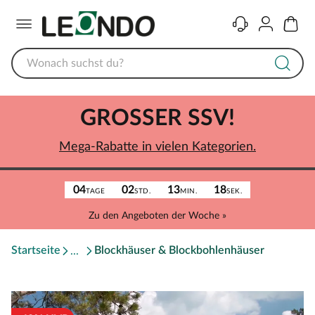
Menü
Kontakt
Konto
Warenk
GROSSER SSV!
Mega-Rabatte in vielen Kategorien.
04
02
13
18
TAGE
STD.
MIN.
SEK.
Zu den Angeboten der Woche »
Startseite
Blockhäuser & Blockbohlenhäuser