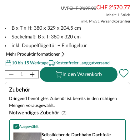
CHF 2'570.77
UVP
CHF 3'199.00
Inhalt: 1 Stück
inkl. MwSt.
Versandkostenfrei
B x T x H: 380 x 329 x 204,5 cm
Sockelmaß: B x T: 380 x 320 cm
inkl. Doppelflügeltür + Einflügeltür
Mehr Produktinformationen
10 bis 15 Werktage
Kostenfreier Langgutversand
In den Warenkorb
Zubehör
Dringend benötigtes Zubehör ist bereits in den richtigen
Mengen vorausgewählt.
Notwendiges Zubehör
(2)
✓
Ausgewählt
Selbstklebende Dachbahn Dachfolie
Selbstklebende Dachbahn Dachfolie