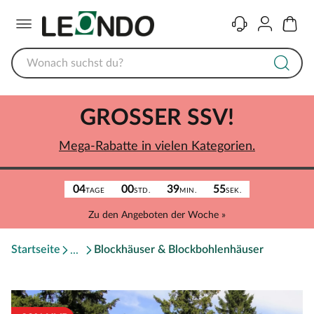
Menü
Kontakt
Konto
Warenk
GROSSER SSV!
Mega-Rabatte in vielen Kategorien.
04
00
39
55
TAGE
STD.
MIN.
SEK.
Zu den Angeboten der Woche »
Startseite
Blockhäuser & Blockbohlenhäuser