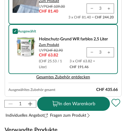
Zum Produkt
UVP
CHF 109.00
CHF 81.40
3 x CHF 81.40 =
CHF 244.20
✓
Ausgewählt
Holzschutz-Grund WR farblos 2,5 Liter
Holzschutz-Grund WR farblos 2,5 Liter
Zum Produkt
UVP
CHF 82.90
CHF 63.82
(CHF 25.53 / 1
3 x CHF 63.82 =
Liter)
CHF 191.46
Gesamtes Zubehör entdecken
CHF 435.66
Ausgewähltes Zubehör gesamt
In den Warenkorb
Individuelles Angebot
Fragen zum Produkt
Verwandte Produkte