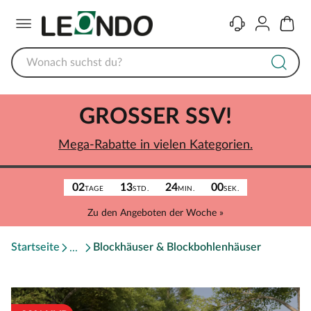
Menü
Kontakt
Konto
Warenk
GROSSER SSV!
Mega-Rabatte in vielen Kategorien.
02
13
24
00
TAGE
STD.
MIN.
SEK.
Zu den Angeboten der Woche »
Startseite
Blockhäuser & Blockbohlenhäuser