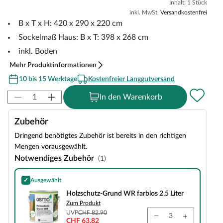
Inhalt: 1 Stück
inkl. MwSt.
Versandkostenfrei
B x T x H: 420 x 290 x 220 cm
Sockelmaß Haus: B x T: 398 x 268 cm
inkl. Boden
Mehr Produktinformationen
10 bis 15 Werktage
Kostenfreier Langgutversand
In den Warenkorb
Zubehör
Dringend benötigtes Zubehör ist bereits in den richtigen
Mengen vorausgewählt.
Notwendiges Zubehör
(1)
✓
Ausgewählt
Holzschutz-Grund WR farblos 2,5 Liter
Holzschutz-Grund WR farblos 2,5 Liter
Zum Produkt
UVP
CHF 82.90
CHF 63.82