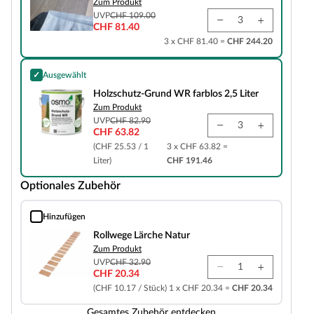
Zum Produkt
UVP
CHF 109.00
CHF 81.40
3 x CHF 81.40 =
CHF 244.20
✓
Ausgewählt
Holzschutz-Grund WR farblos 2,5 Liter
Holzschutz-Grund WR farblos 2,5 Liter
Zum Produkt
UVP
CHF 82.90
CHF 63.82
(CHF 25.53 / 1
3 x CHF 63.82 =
Liter)
CHF 191.46
Optionales Zubehör
Hinzufügen
Rollwege Lärche Natur
Rollwege Lärche Natur
Zum Produkt
UVP
CHF 32.90
CHF 20.34
(CHF 10.17 / Stück)
1 x CHF 20.34 =
CHF 20.34
Gesamtes Zubehör entdecken