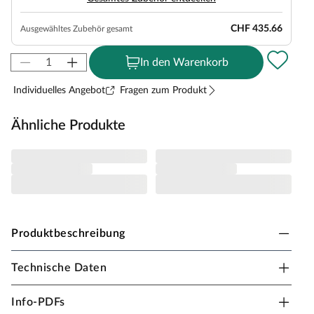
CHF 435.66
Ausgewähltes Zubehör gesamt
In den Warenkorb
Individuelles Angebot
Fragen zum Produkt
Ähnliche Produkte
Produktbeschreibung
Technische Daten
WOODTEX Gartenhaus Blockbohlenhaus
CA2981 28 mm naturbelassen
Info-PDFs