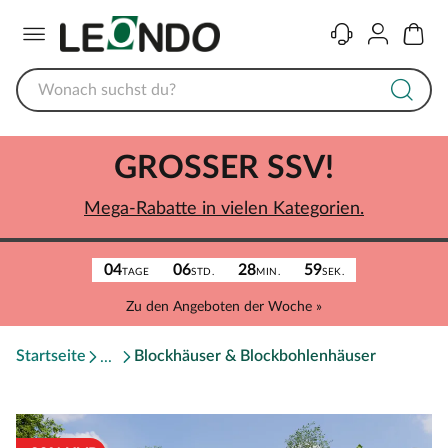
Menü
Kontakt
Konto
Warenk
GROSSER SSV!
Mega-Rabatte in vielen Kategorien.
04
06
28
59
TAGE
STD.
MIN.
SEK.
Zu den Angeboten der Woche »
Startseite
Blockhäuser & Blockbohlenhäuser