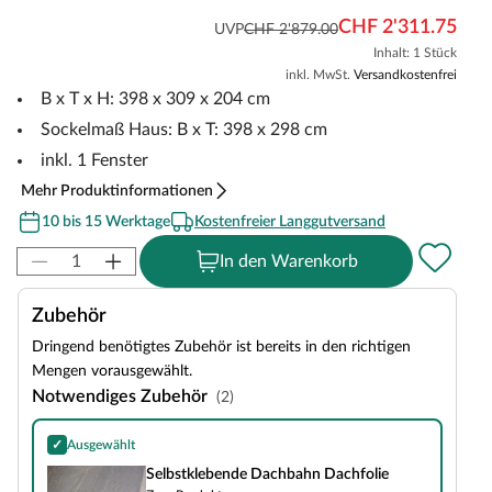
CHF 2'311.75
UVP
CHF 2'879.00
Inhalt: 1 Stück
inkl. MwSt.
Versandkostenfrei
B x T x H: 398 x 309 x 204 cm
Sockelmaß Haus: B x T: 398 x 298 cm
inkl. 1 Fenster
Mehr Produktinformationen
10 bis 15 Werktage
Kostenfreier Langgutversand
In den Warenkorb
Zubehör
Dringend benötigtes Zubehör ist bereits in den richtigen
Mengen vorausgewählt.
Notwendiges Zubehör
(2)
✓
Ausgewählt
Selbstklebende Dachbahn Dachfolie
Selbstklebende Dachbahn Dachfolie