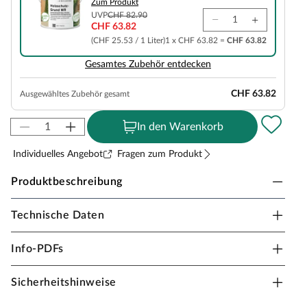
Zum Produkt
UVP
CHF 82.90
CHF 63.82
(CHF 25.53 / 1 Liter)
1 x CHF 63.82 =
CHF 63.82
Gesamtes Zubehör entdecken
CHF 63.82
Ausgewähltes Zubehör gesamt
In den Warenkorb
Individuelles Angebot
Fragen zum Produkt
Produktbeschreibung
Technische Daten
WOODTEX Gartenhaus Marksburg 1 14 mm
natur
Info-PDFs
Klein, aber fein – dieses Gerätehaus bietet ausreichend
Stauraum, ohne dabei viel Platz im Garten einzunehmen.
Sicherheitshinweise
So kannst du deine Geräte ganz leicht