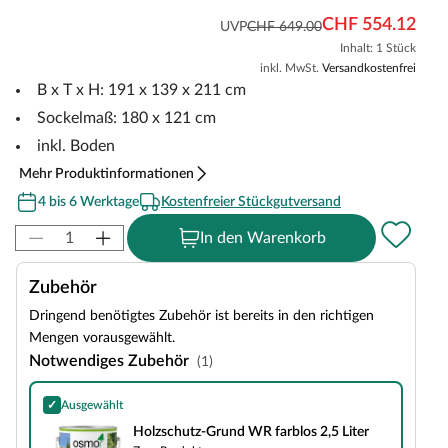
CHF 554.12
UVP
CHF 649.00
Inhalt: 1 Stück
inkl. MwSt.
Versandkostenfrei
B x T x H: 191 x 139 x 211 cm
Sockelmaß: 180 x 121 cm
inkl. Boden
Mehr Produktinformationen
4 bis 6 Werktage
Kostenfreier Stückgutversand
In den Warenkorb
Zubehör
Dringend benötigtes Zubehör ist bereits in den richtigen
Mengen vorausgewählt.
Notwendiges Zubehör
(1)
✓
Ausgewählt
Holzschutz-Grund WR farblos 2,5 Liter
Holzschutz-Grund WR farblos 2,5 Liter