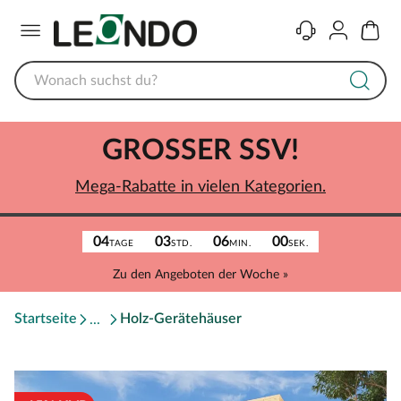
Menü
Kontakt
Konto
Warenk
GROSSER SSV!
Mega-Rabatte in vielen Kategorien.
04
03
06
00
TAGE
STD.
MIN.
SEK.
Zu den Angeboten der Woche »
Startseite
Holz-Gerätehäuser