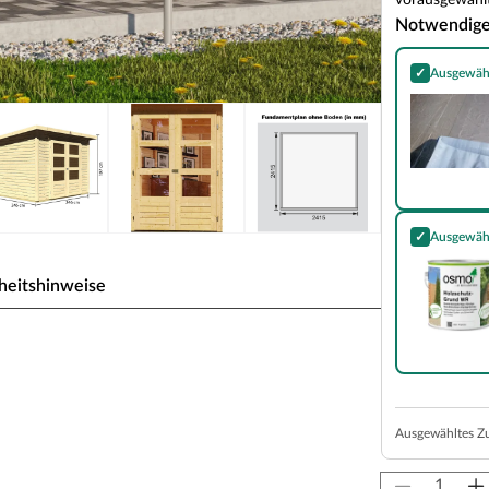
vorausgewählt
Notwendig
✓
Ausgewäh
Selbstkleben
✓
Ausgewäh
Holzschutz-Gr
heitshinweise
/Schraubsystem Pultdach
kabilität. Dank seines traditionsbewussten,
perfekt ein und strahlt dabei Gemütlichkeit und
Ausgewähltes Z
, Grill, Fahrrad oder als Hobbyraum - das
n Bedürfnisse.