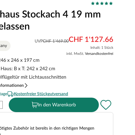
haus Stockach 4 19 mm
elassen
CHF 1'127.66
UVP
CHF 1'469.00
many
Inhalt: 1 Stück
inkl. MwSt.
Versandkostenfrei
 246 x 246 x 197 cm
Haus: B x T: 242 x 242 cm
lflügeltür mit Lichtausschnitten
nformationen
tage
Kostenfreier Stückgutversand
In den Warenkorb
tigtes Zubehör ist bereits in den richtigen Mengen