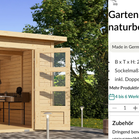
Garten
naturb
Made in Ger
B x T x H:
Sockelmaß 
inkl. Doppe
Mehr Produkti
4 bis 6 Werk
Zubehör
Dringend benö