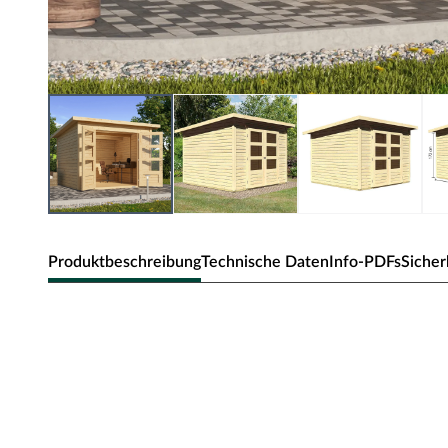
Produktbeschreibung
Technische Daten
Info-PDFs
Sicher
KARIBU Gartenhaus Stockach Steck-
Dieses klassische Gartenhaus überzeugt mit seiner Prakti
unaufdringlichen Designs fügt es sich in jede Umgebung 
Heimeligkeit aus. Ob als Unterstellplatz für Gartengeräte
klassische Gartenhaus bietet Raum für Deine individuelle