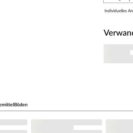
inem Sockelmaß von 242 x 242 cm (B x T). Eine
Individuelles A
7 cm gewährt.
m Grundriss bzw. an der mitgelieferten
nd weitere wichtige Hinweise findest Du unter
Verwan
ternative zur Blockbohlenbauweise. Auch bei
er durch eine Nut-und-Feder-Verbindung
eise besitzt die Systembauweise jedoch keine
hlen werden stattdessen durch einen
n werden mit hochkant angebrachten Zierleisten
ch und unkompliziert. Von Vorteil ist auch, dass
.
emittel
Böden
 als Stellplatz für Fahrräder, Gartengeräte und -
ache Ausführung als Unterstand oder Abstellraum