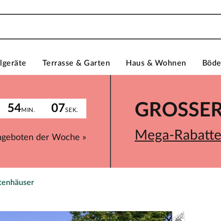
lgeräte
Terrasse & Garten
Haus & Wohnen
Böd
GROSSER 
54
07
MIN.
SEK.
Mega-Rabatte 
ngeboten der Woche »
rtenhäuser