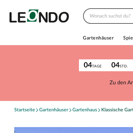
Gartenhäuser
Spie
04
04
TAGE
STD.
Zu den A
Startseite
Gartenhäuser
Gartenhaus
Klassische Ga