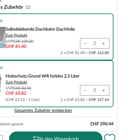
.
es Zubehör
(2)
lt
de Dachbahn Dachfolie
Selbstklebende Dachbahn Dachfolie
Zum Produkt
UVP
CHF 109.00
CHF 81.40
2 x CHF 81.40 =
CHF 162.80
lt
und WR farblos 2,5 Liter
Holzschutz-Grund WR farblos 2,5 Liter
Zum Produkt
UVP
CHF 82.90
CHF 63.82
(CHF 25.53 / 1 Liter)
2 x CHF 63.82 =
CHF 127.64
Gesamtes Zubehör entdecken
CHF 290.44
ubehör gesamt
In den Warenkorb