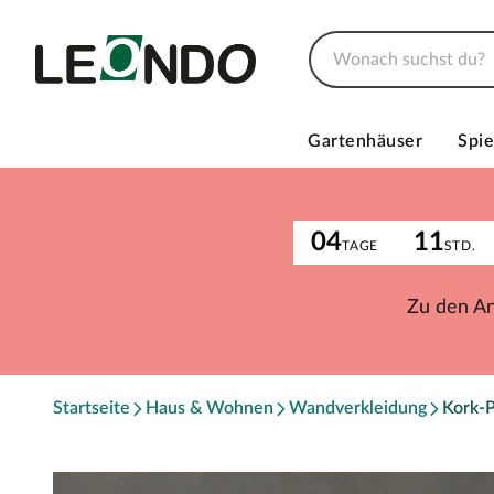
Gartenhäuser
Spie
04
11
TAGE
STD.
Zu den A
Startseite
Haus & Wohnen
Wandverkleidung
Kork-