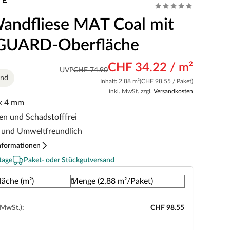
andfliese MAT Coal mit
UARD-Oberfläche
CHF 34.22 / m²
UVP
CHF 74.90
end
Inhalt: 2.88 m²
(CHF 98.55 / Paket)
inkl. MwSt. zzgl.
Versandkosten
x 4 mm
en und Schadstofffrei
 und Umweltfreundlich
nformationen
tage
Paket- oder Stückgutversand
läche (m²)
Menge (2,88 m²/Paket)
 MwSt.):
CHF 98.55