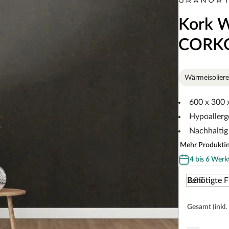
Kork W
CORKG
Wärmeisolier
600 x 300 
Hypoallerg
Nachhaltig
Mehr Produkti
4 bis 6 Werk
Benötigte F
Gesamt (inkl.