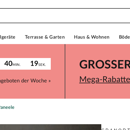
lgeräte
Terrasse & Garten
Haus & Wohnen
Böd
GROSSER 
40
19
MIN.
SEK.
Mega-Rabatte 
ngeboten der Woche »
Paneele