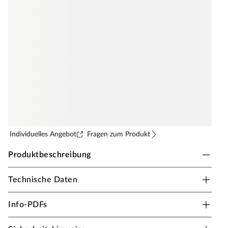
Individuelles Angebot
Fragen zum Produkt
Produktbeschreibung
Technische Daten
BASICfloor Laminat Lifestyle Trend Bellemont Oak
beige Landhausdiele
Info-PDFs
Die Linie
Lifestyle
besteht aus 14 minimalistischen
Dekoren mit glatten Oberflächen, die angenehm