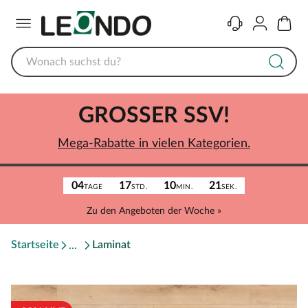
Menü
Kontakt
Konto
Warenk
GROSSER SSV!
Mega-Rabatte in vielen Kategorien.
04
17
10
21
TAGE
STD.
MIN.
SEK.
Zu den Angeboten der Woche »
Startseite
Laminat