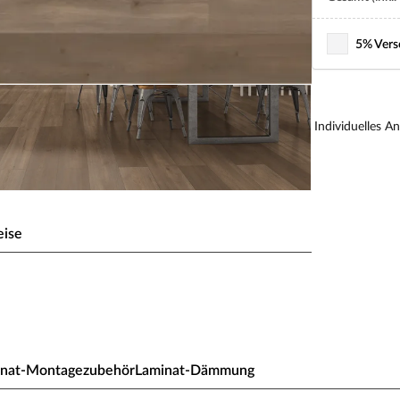
5% Vers
Individuelles A
eise
Bellemont Oak grey brown
en mit glatten Oberflächen, die angenehm
inat-Montagezubehör
Laminat-Dämmung