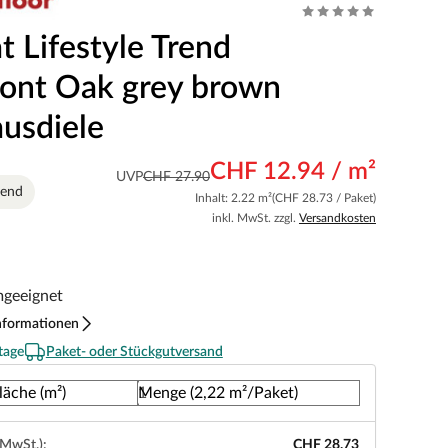
t Lifestyle Trend
ont Oak grey brown
usdiele
CHF 12.94 / m²
UVP
CHF 27.90
send
Inhalt: 2.22 m²
(CHF 28.73 / Paket)
inkl. MwSt. zzgl.
Versandkosten
mgeeignet
nformationen
tage
Paket- oder Stückgutversand
läche (m²)
Menge (2,22 m²/Paket)
 MwSt.):
CHF 28.73