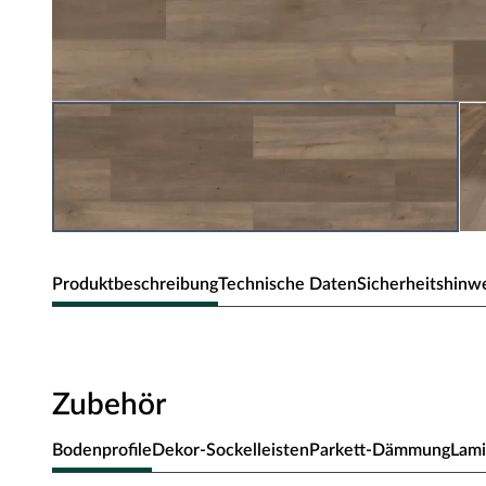
Produktbeschreibung
Technische Daten
Sicherheitshinw
BASICfloor Laminat Lifestyle Trend 
Landhausdiele
Zubehör
Die Linie
Lifestyle
besteht aus 14 minimalistischen Dekor
Bodenprofile
Dekor-Sockelleisten
Parkett-Dämmung
Lam
pflegeleicht, widerstandsfähig und robust sind.