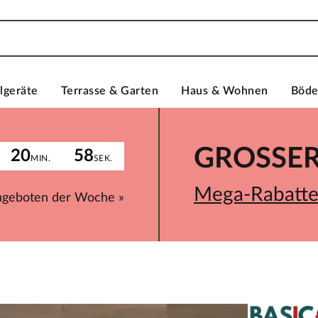
lgeräte
Terrasse & Garten
Haus & Wohnen
Böd
GROSSER 
20
58
MIN.
SEK.
Mega-Rabatte 
ngeboten der Woche »