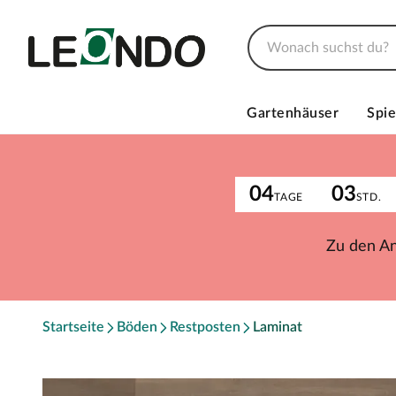
Gartenhäuser
Spie
04
03
TAGE
STD.
Zu den A
Startseite
Böden
Restposten
Laminat