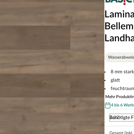
Lamina
Bellem
Landha
Wasserabwei
8 mm stark
glatt
feuchtrau
Mehr Produkti
4 bis 6 Werk
Benötigte F
Gesamt (inkl.