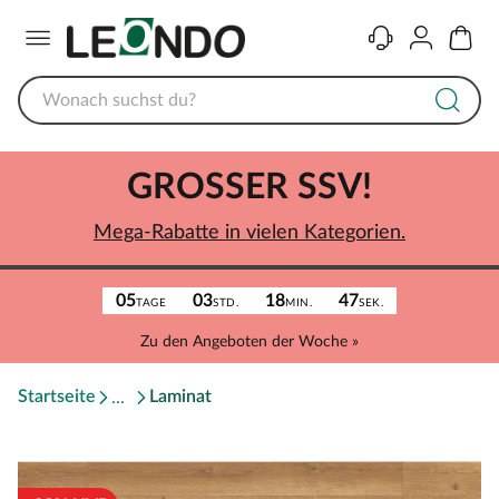
Menü
Kontakt
Konto
Warenk
GROSSER SSV!
Mega-Rabatte in vielen Kategorien.
05
03
18
47
TAGE
STD.
MIN.
SEK.
Zu den Angeboten der Woche »
Startseite
Laminat