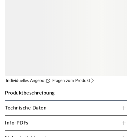
Individuelles Angebot
Fragen zum Produkt
Produktbeschreibung
Technische Daten
BASICfloor Laminat Lifestyle Trend Bellemont Oak
honey brown Landhausdiele
Info-PDFs
Die Linie
Lifestyle
besteht aus 14 minimalistischen
Dekoren mit glatten Oberflächen, die angenehm