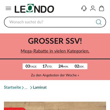
Menü
Kontakt
Konto
Warenk
GROSSER SSV!
Mega-Rabatte in vielen Kategorien.
03
17
24
02
TAGE
STD.
MIN.
SEK.
Zu den Angeboten der Woche »
Startseite
Laminat