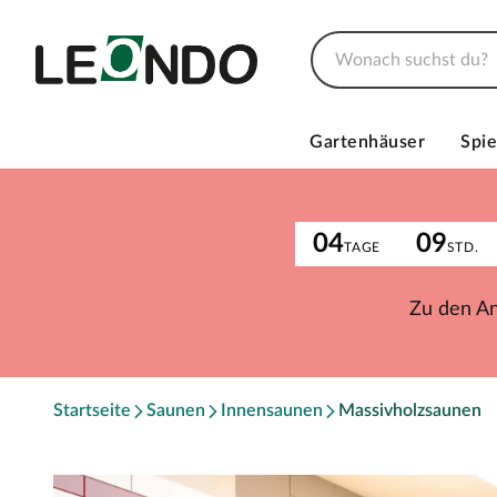
Gartenhäuser
Spie
04
09
TAGE
STD.
Zu den A
Startseite
Saunen
Innensaunen
Massivholzsaunen