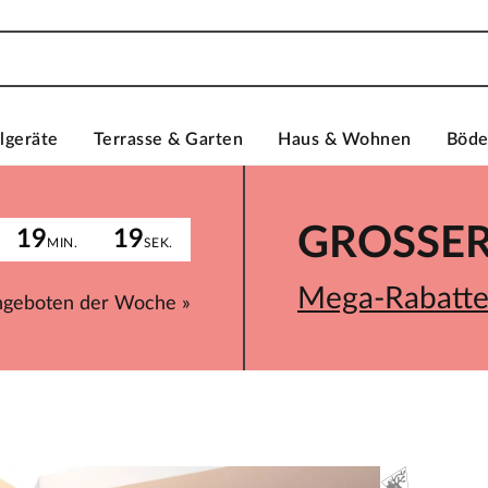
lgeräte
Terrasse & Garten
Haus & Wohnen
Böd
GROSSER 
19
19
MIN.
SEK.
Mega-Rabatte 
ngeboten der Woche »