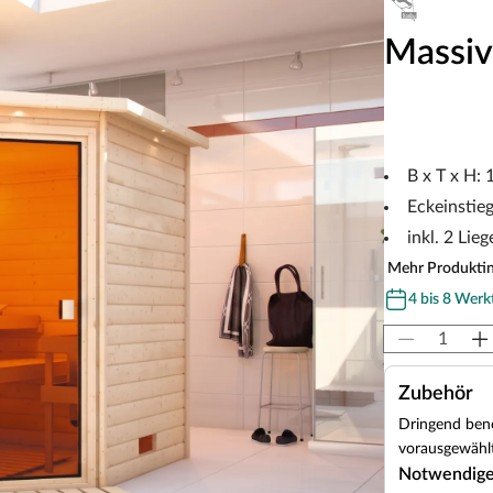
Massiv
B x T x H:
Eckeinstie
inkl. 2 Lieg
Mehr Produkti
4 bis 8 Werk
Zubehör
Dringend benö
vorausgewählt
Notwendig