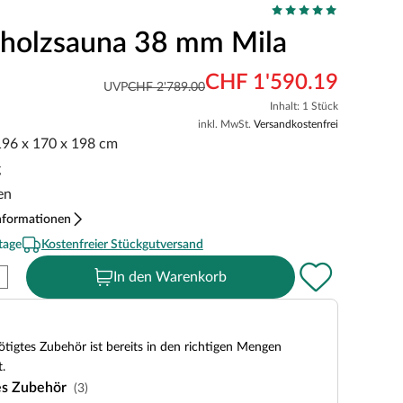
holzsauna 38 mm Mila
CHF 1'590.19
UVP
CHF 2'789.00
Inhalt: 1 Stück
inkl. MwSt.
Versandkostenfrei
 196 x 170 x 198 cm
g
en
nformationen
tage
Kostenfreier Stückgutversand
In den Warenkorb
tigtes Zubehör ist bereits in den richtigen Mengen
.
es Zubehör
(3)