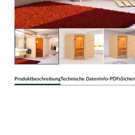
Produktbeschreibung
Technische Daten
Info-PDFs
Sicher
Karibu Massivholzsauna Mila für 1-2
Aus 38 mm dicken Vollholz-Bohlen und einem mit Minera
verkleideten Dach besteht diese Massivholzsauna. Ein St
unkomplizierten Aufbau. Doppelnut und -feder Verbindun
Das massive Fichtenholz ist für den Saunabau besonders b