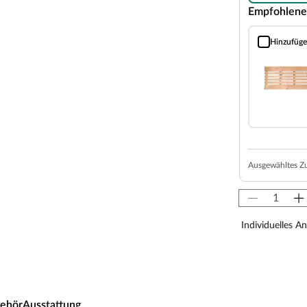
arz ist. Wegen der guten Wärmespeicherkapazität
Empfohlene
Temperaturen bleiben auf diese Weise lange
zeigene Harze und ätherischen Öle, die beim
Hinzufüg
Bodenrost (Fi
türliche Weise ab.
von 10 cm zu Wänden und Decke unbedingt
isten. So kann feucht-warme Luft besser
aumhöhe und -breite beachtet werden.
Ausgewähltes Z
 x H 192 cm erlauben es, dass 1-2 Personen
nagast besonders angenehm. In der Grundausstattung
 cm breit, massives Fichtenholz.
Individuelles A
 Sie nutzt jeden Quadratmeter sinnvoll und ist in
zsparend.
au möglich. Je nach Raumeigenschaften kann sie rechts
ehör
Ausstattung