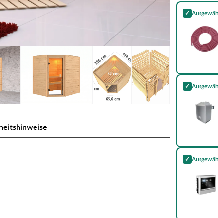
✓
Ausgewäh
Saunakabel S
✓
Ausgewäh
Saunaofen 9 
heitshinweise
 Personen
✓
Ausgewäh
Steuergerät E
lwolle gedämmten und Softline-Profilholz
eck- und Schraubsystem sorgt für schnellen und
gen fixieren die Sauna-Konstruktion formstabil.
eliebt, da die Holzstruktur eine geringe