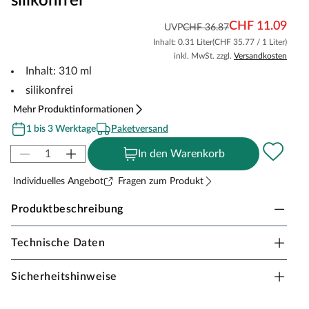
silikonfrei
CHF 11.09
UVP
CHF 36.87
Inhalt: 0.31 Liter
(CHF 35.77 / 1 Liter)
inkl. MwSt. zzgl.
Versandkosten
Inhalt: 310 ml
silikonfrei
Mehr Produktinformationen
1 bis 3 Werktage
Paketversand
In den Warenkorb
Individuelles Angebot
Fragen zum Produkt
Produktbeschreibung
Technische Daten
FERAX Parkettfugenmasse
Gebrauchsfertige, einkomponentige, silikonfreie
Sicherheitshinweise
Parkettfugenmasse von Ferax für die Verfugung aller
Holzböden. Die Fugennmasse besteht aus einer