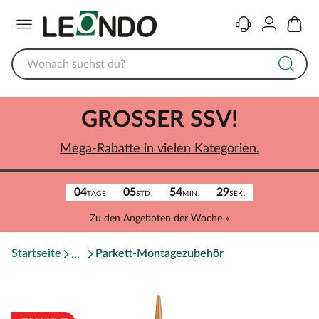
Menü
Kontakt
Konto
Warenk
GROSSER SSV!
Mega-Rabatte in vielen Kategorien.
04
05
54
29
TAGE
STD.
MIN.
SEK.
Zu den Angeboten der Woche »
Startseite
Parkett-Montagezubehör