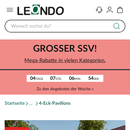
Menü
Kontakt
Konto
Warenk
GROSSER SSV!
Mega-Rabatte in vielen Kategorien.
04
07
06
54
TAGE
STD.
MIN.
SEK.
Zu den Angeboten der Woche »
Startseite
4-Eck-Pavillons