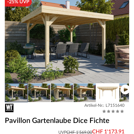
-25% UVP
Artikel-Nr.: L7151640
Pavillon Gartenlaube Dice Fichte
CHF 1'173.91
UVP
CHF 1'569.00