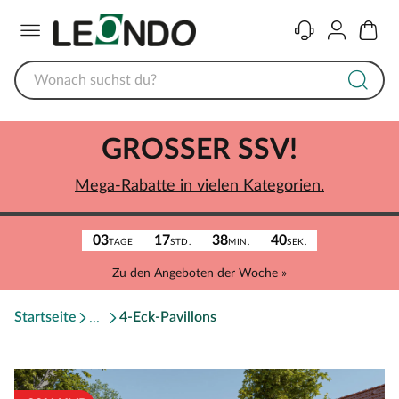
Menü
Kontakt
Konto
Warenk
GROSSER SSV!
Mega-Rabatte in vielen Kategorien.
03
17
38
40
TAGE
STD.
MIN.
SEK.
Zu den Angeboten der Woche »
Startseite
4-Eck-Pavillons