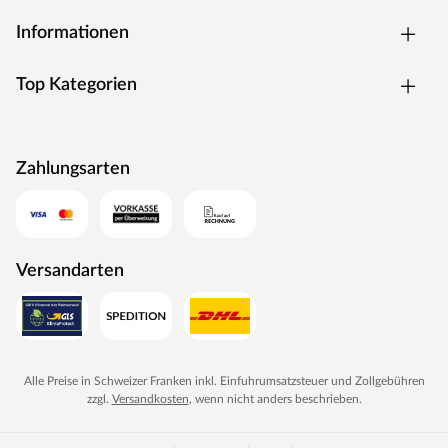
zum angenehmen Aufenthaltsort werden lässt.
Informationen
Innovative Materialien, hochwertiges Holz und günstige
Preise – dafür steht WOODTEX. Kurzum: Viel Garten für
wenig Geld.
Top Kategorien
Zahlungsarten
Versandarten
Alle Preise in Schweizer Franken inkl. Einfuhrumsatzsteuer und Zollgebühren
zzgl.
Versandkosten
, wenn nicht anders beschrieben.