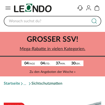
Menü
Kontakt
Konto
Warenk
GROSSER SSV!
Mega-Rabatte in vielen Kategorien.
04
04
37
30
TAGE
STD.
MIN.
SEK.
Zu den Angeboten der Woche »
Startseite
Sichtschutzmatten