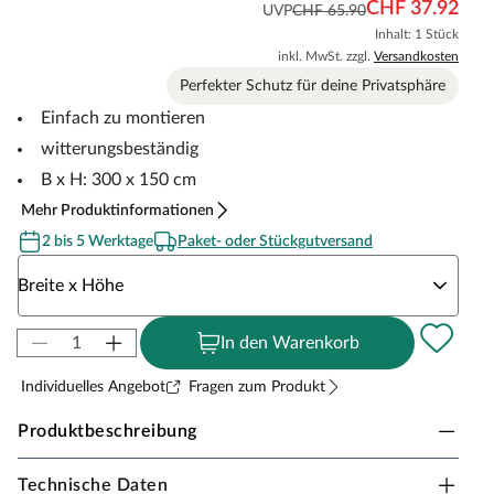
CHF 37.92
UVP
CHF 65.90
Inhalt: 1 Stück
inkl. MwSt. zzgl.
Versandkosten
Perfekter Schutz für deine Privatsphäre
Einfach zu montieren
witterungsbeständig
B x H: 300 x 150 cm
Mehr Produktinformationen
2 bis 5 Werktage
Paket- oder Stückgutversand
Wähle eine Breite x Höhe
Breite x Höhe
In den Warenkorb
Individuelles Angebot
Fragen zum Produkt
Produktbeschreibung
Technische Daten
Outgarden PVC-Sichtschutzmatte