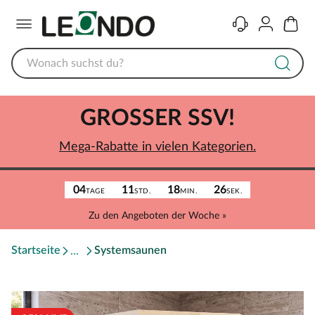
Menü
Kontakt
Konto
Warenk
GROSSER SSV!
Mega-Rabatte in vielen Kategorien.
04
11
18
26
TAGE
STD.
MIN.
SEK.
Zu den Angeboten der Woche »
Startseite
Systemsaunen