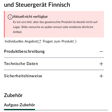
und Steuergerät Finnisch
Aktuell nicht verfügbar
Es tut uns leid, aber das gewünschte Produkt ist derzeit nicht auf
Lager. Bitte versuche es später erneut oder entdecke ähnliche
Artikel.
Individuelles Angebot
Fragen zum Produkt
Produktbeschreibung
Technische Daten
Karibu Innensauna Nuri Sparset in
Systembauweise für 2-4 Personen inklusive 9 kW
Sicherheitshinweise
Saunaofen und Steuergerät Finnisch
Dieses Saunamodell–eine System- bzw. Elementsauna–
zeichnet sich durch seine besondere Sandwich-Bauweise
Zubehör
aus, d.h. die Wandelemente bestehen aus einzelnen
Schichten. Die bereits vorgefertigten Wandelemente
Aufguss-Zubehör
ermöglichen einen schnellen Aufbau innerhalb weniger