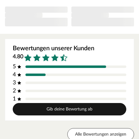
Stunden.
Die Außenwände der Sichtseiten bestehen aus zwei 12,5
mm starken Holzschichten aus atmungsaktivem
feuchtigkeitsausgleichendem Spezial-Softline-Profilholz
und einer 42 mm dicken Dämmschicht aus Mineralwolle.
Das 57 mm starke Dach ist mit einer Spezialplatte und
Bewertungen unserer Kunden
Mineraldämmwolle ausgestattet. Mit einer Wandstärke
4.80
von 68 mm sind Systemsaunen optimal isoliert und somit
besonders energiesparend. Wegen der sehr gut
5
gedämmten Elemente heizt sich die Systemsauna extra
4
schnell auf.
3
Bei der Montage einer Sauna muss ein Mindestabstand
2
von 10 cm zu Wänden und Decke unbedingt eingehalten
1
werden, um gute Luftzirkulation zu gewährleisten. So
kann feucht-warme Luft besser abziehen. In diesem
Gib deine Bewertung ab
Zusammenhang müssen die Mindestraumhöhe und -
breite beachtet werden.
Grundausstattung
Alle Bewertungen anzeigen