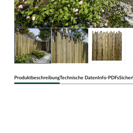
Produktbeschreibung
Technische Daten
Info-PDFs
Sicher
Sichtschutzzaun Bretterzaun Rustikal
Die kesseldruckimprägnierte Bohlen machen ihn zu ein
Garten. Die Bohlen werden aus rustikalen Bohlen verar
perfekte Zaun für echte Naturliebhaber. Extrem lange 
das Holz bis zum Kern geschützt ist.