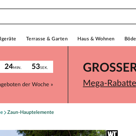
lgeräte
Terrasse & Garten
Haus & Wohnen
Böd
GROSSER 
24
53
MIN.
SEK.
Mega-Rabatte 
ngeboten der Woche »
ne
Zaun-Hauptelemente