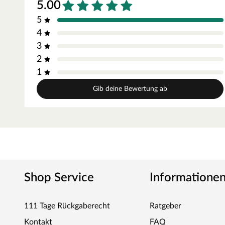
5.00
5
4
3
2
1
Gib deine Bewertung ab
Shop Service
Informatione
111 Tage Rückgaberecht
Ratgeber
Kontakt
FAQ