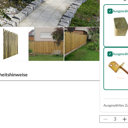
✓
Ausgewäh
Pfosten Kiefe
✓
Ausgewäh
Flechtzaunbe
heitshinweise
 Kiefer KDI Grün
em echten Hingucker und Unikat in deinem
Ausgewähltes Z
beitet und weisen Bast-und Rindereste auf. Der
Lebensdauer, auch bei direktem Erdkontakt, da