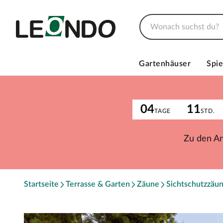
Gartenhäuser
Spie
04
11
TAGE
STD.
Zu den A
Startseite
Terrasse & Garten
Zäune
Sichtschutzzäu