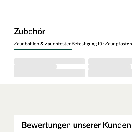
Oberfläche des Zauns ist leicht grünlich aufgrund der Kess
muss nicht zwingend behandelt werden, kann jedoch farblich
Besonderer Schutz
Zubehör
Besonders beständig gegen Witterungseinflüsse, Moderfäule
Verarbeitung
Zaunbohlen & Zaunpfosten
Befestigung für Zaunpfosten
Die Verarbeitung zwischen den Riegeln und Brettern ist edel
Montagehinweis
Für den Aufbau empfehlen wir unsere KDI Pfosten aus Kief
Alle sind bei uns online erhältlich. Die passenden Zubehörte
Zubehör.
Bitte beachte, dass Farben und Maße unserer Holzzäune 
Materialeigenschaften leicht variieren können. Holz ist e
Abweichungen in Größe, Form und Struktur kommen kann
einzigartigen Optik sowie Authentizität jedes einzelnen 
Qualitätsmangel dar.
Bewertungen unserer Kunden