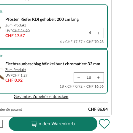
lt
r KDI gehobelt 200 cm lang
Pfosten Kiefer KDI gehobelt 200 cm lang
Zum Produkt
UVP
CHF 26.90
CHF 17.57
4 x CHF 17.57 =
CHF 70.28
lt
schlag Winkel bunt chromatiert 32 mm
Flechtzaunbeschlag Winkel bunt chromatiert 32 mm
Zum Produkt
UVP
CHF 1.29
CHF 0.92
18 x CHF 0.92 =
CHF 16.56
Gesamtes Zubehör entdecken
CHF 86.84
ubehör gesamt
In den Warenkorb