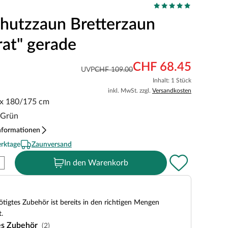
chutzzaun Bretterzaun
rat" gerade
CHF 68.45
UVP
CHF 109.00
Inhalt: 1 Stück
inkl. MwSt. zzgl.
Versandkosten
 x 180/175 cm
 Grün
nformationen
erktage
Zaunversand
In den Warenkorb
tigtes Zubehör ist bereits in den richtigen Mengen
.
es Zubehör
(2)