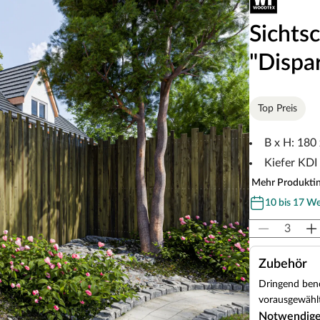
Sichts
"Dispa
Top Preis
B x H: 180
Kiefer KDI
Mehr Produkti
10 bis 17 W
Zubehör
Dringend benö
vorausgewählt
Notwendig