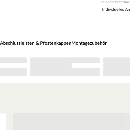
Mindest-Bestellmen
eldruckimprägnierung
Individuelles A
 lasiert werden.
, Insekten, Schimmel und Pilze.
Abschlussleisten & Pfostenkappen
Montagezubehör
stahlverschraubt.
ernholz. Verwende zur Montage die Zubehör-Elemente.
ile für deinen Artikel findest du unter dem Abschnitt
produktionsbedingt sowie durch natürliche
in Naturprodukt, weshalb es zu kleinen
. Diese natürlichen Merkmale tragen jedoch zur
Zaunelements bei und stellen keinen