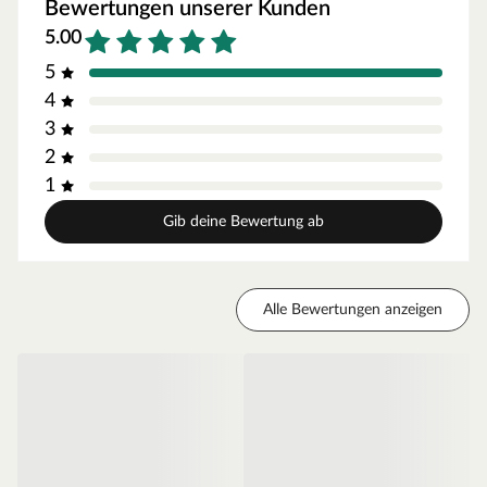
Bewertungen unserer Kunden
fünfadrig
5.00
2,5 mm stark
5
3 m lang
4
3
2
1
Gib deine Bewertung ab
Alle Bewertungen anzeigen