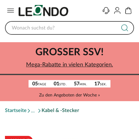
Menü
Kontakt
Konto
Warenk
GROSSER SSV!
Mega-Rabatte in vielen Kategorien.
05
01
57
17
TAGE
STD.
MIN.
SEK.
Zu den Angeboten der Woche »
Startseite
Kabel & -Stecker